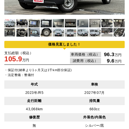
価格見直しました！
支払総額（税込）
96.3
車両価格（税込）
万円
105.9
9.6
万円
諸費用（税込）
万円
・保証付(納車より1ヶ月又は1千km部分保証)
・法定整備：整備付
年式
車検
2023年/R5
2027年07月
走行距離
排気量
43,068km
660cc
修復歴
外装色/内装色
無
シルバー/黒