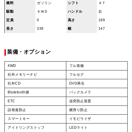
燃料
ガソリン
シフト
ＡＴ
駆動
４ＷＤ
ハンドル
右
定員
0
高さ
189
長さ
339
幅
147
装備・オプション
4WD
フル装備
社外メモリーナビ
フルセグ
社外CD
DVD再生
Blutetooth接
バックカメラ
ETC
追突防止装置
誤発進防止
横滑り防止
スマートキー
イモビライザ
アイドリングストッフ
LEDライト