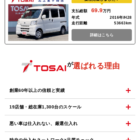
69.9
支払総額
万円
年式
2016年/H28
走行距離
53663km
詳細はこちら
が
選ばれる理由
創業60年以上の
信頼と実績
19店舗・総在庫1,300台の
スケール
悪い車は仕入れない、
厳選仕入れ