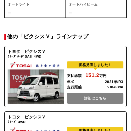
オートライト
オートハイビーム
ー
ー
他の「ピクシスＶ」ラインナップ
トヨタ ピクシスＶ
ｸﾙｰｽﾞﾀｰﾎﾞSAⅢ 4WD
価格見直しました！
151.2
支払総額
万円
年式
2021年/R3
走行距離
53849km
詳細はこちら
トヨタ ピクシスＶ
ｸﾙｰｽﾞ 4WD
価格見直しました！