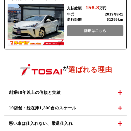
156.8
支払総額
万円
年式
2019年/R1
走行距離
61299km
詳細はこちら
が
選ばれる理由
創業60年以上の
信頼と実績
19店舗・総在庫1,300台の
スケール
悪い車は仕入れない、
厳選仕入れ