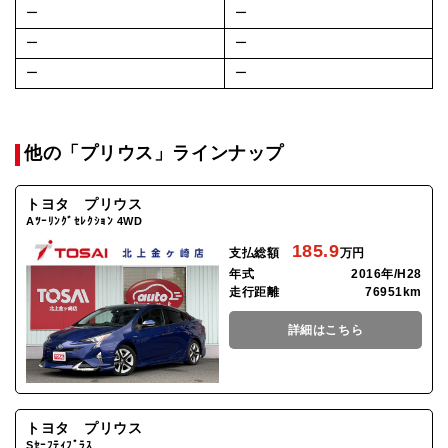
ー
ー
ー
ー
ー
ー
他の「プリウス」ラインナップ
トヨタ プリウス
Aﾂｰﾘﾝｸﾞｾﾚｸｼｮﾝ 4WD
185.9
支払総額
万円
年式
2016年/H28
走行距離
76951km
詳細はこちら
トヨタ プリウス
Sｾｰﾌﾃｨﾌﾟﾗｽ