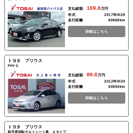
189.6
支払総額
万円
年式
2017年/H29
走行距離
80968km
詳細はこちら
トヨタ プリウス
PHV G
89.6
支払総額
万円
年式
2012年/H24
走行距離
60894km
詳細はこちら
トヨタ プリウス
助手席回転チルトシート車 Ａタイプ