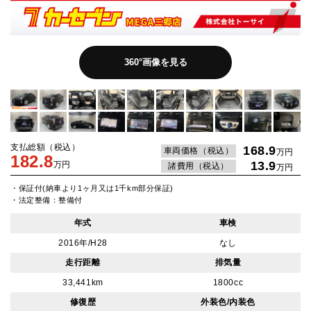
360°画像を見る
支払総額（税込）
168.9
車両価格（税込）
万円
182.8
13.9
万円
諸費用（税込）
万円
・保証付(納車より1ヶ月又は1千km部分保証)
・法定整備：整備付
年式
車検
2016年/H28
なし
走行距離
排気量
33,441km
1800cc
修復歴
外装色/内装色