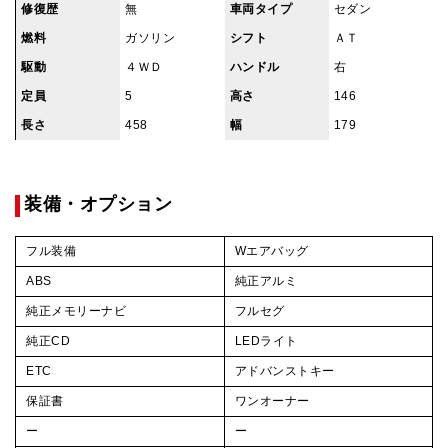
修復歴
無
車両タイプ
セダン
燃料
ガソリン
シフト
ＡＴ
駆動
４ＷＤ
ハンドル
右
定員
5
高さ
146
長さ
458
幅
179
装備・オプション
フル装備
Wエアバッグ
ABS
純正アルミ
純正メモリーナビ
フルセグ
純正CD
LEDライト
ETC
アドバンストキー
保証書
ワンオーナー
ー
ー