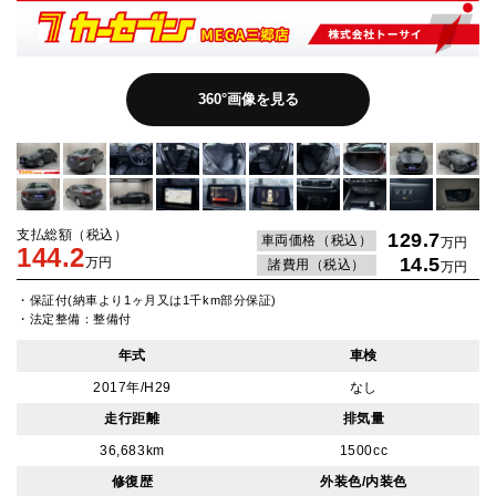
360°画像を見る
支払総額（税込）
129.7
車両価格（税込）
万円
144.2
14.5
万円
諸費用（税込）
万円
・保証付(納車より1ヶ月又は1千km部分保証)
・法定整備：整備付
年式
車検
2017年/H29
なし
走行距離
排気量
36,683km
1500cc
修復歴
外装色/内装色