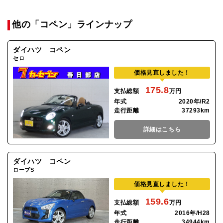
他の「コペン」ラインナップ
ダイハツ コペン
セロ
価格見直しました！
175.8
支払総額
万円
年式
2020年/R2
走行距離
37293km
詳細はこちら
ダイハツ コペン
ローブS
価格見直しました！
159.6
支払総額
万円
年式
2016年/H28
走行距離
34944km