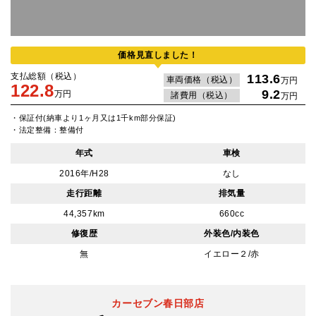
価格見直しました！
支払総額（税込）
113.6
車両価格（税込）
万円
122.8
9.2
万円
諸費用（税込）
万円
・保証付(納車より1ヶ月又は1千km部分保証)
・法定整備：整備付
年式
車検
2016年/H28
なし
走行距離
排気量
44,357km
660cc
修復歴
外装色/内装色
無
イエロー２/赤
カーセブン春日部店