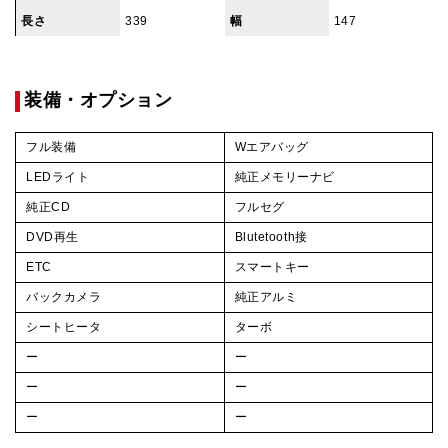
長さ
339
幅
147
装備・オプション
フル装備
Wエアバッグ
LEDライト
純正メモリーナビ
純正CD
フルセグ
DVD再生
Blutetooth接
ETC
スマートキー
バックカメラ
純正アルミ
シートヒータ
ターボ
ー
ー
ー
ー
ー
ー