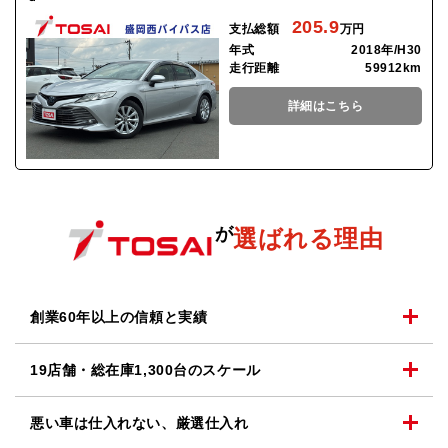
205.9
支払総額
万円
年式
2018年/H30
走行距離
59912km
詳細はこちら
が
選ばれる理由
創業60年以上の
信頼と実績
19店舗・総在庫1,300台の
スケール
悪い車は仕入れない、
厳選仕入れ