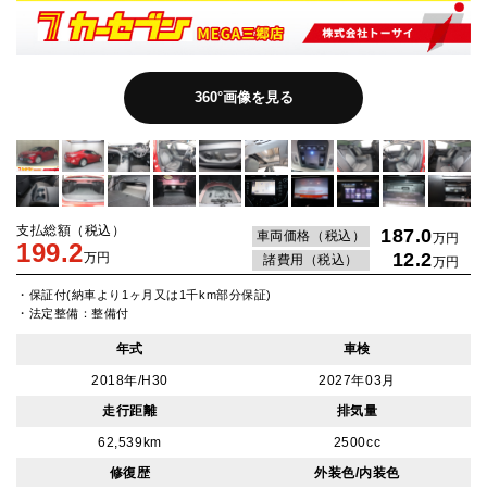
360°画像を見る
支払総額（税込）
187.0
車両価格（税込）
万円
199.2
12.2
万円
諸費用（税込）
万円
・保証付(納車より1ヶ月又は1千km部分保証)
・法定整備：整備付
年式
車検
2018年/H30
2027年03月
走行距離
排気量
62,539km
2500cc
修復歴
外装色/内装色