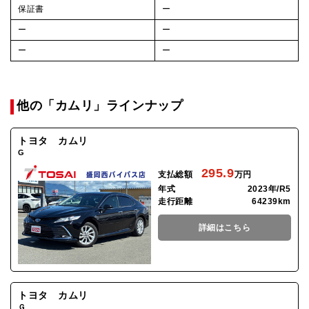
保証書
ー
ー
ー
ー
ー
他の「カムリ」ラインナップ
トヨタ カムリ
G
295.9
支払総額
万円
年式
2023年/R5
走行距離
64239km
詳細はこちら
トヨタ カムリ
Ｇ