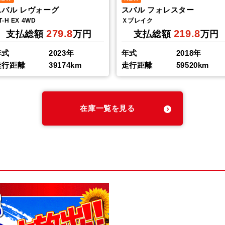
スバル レヴォーグ
スバル フォレスター
T-H EX 4WD
Ｘブレイク
279.8
219.8
支払総額
万円
支払総額
万円
年式
2023年
年式
2018年
走行距離
39174km
走行距離
59520km
在庫一覧を見る