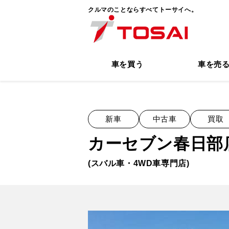
クルマのことならすべてトーサイへ。
車を買う
車を売
新車
中古車
買取
カーセブン春日部
(スバル車・4WD車専門店)