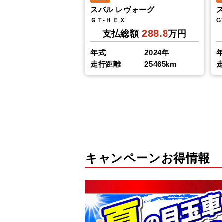
スバル レヴォーグ
ＧＴ-Ｈ ＥＸ
G
288.8
支払総額
万円
年式
2024年
走行距離
25465km
キャンペーンお得情報