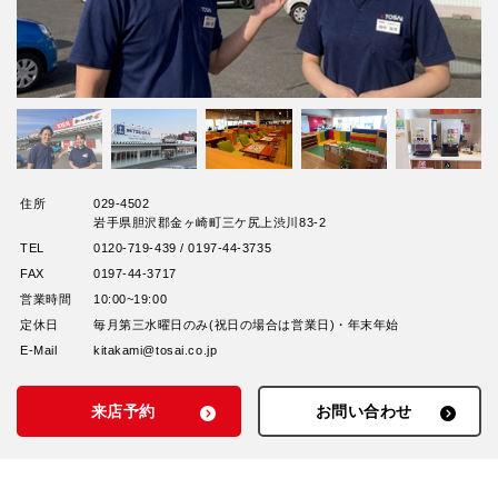
住所
029-4502
岩手県胆沢郡金ヶ崎町三ケ尻上渋川83-2
TEL
0120-719-439 / 0197-44-3735
FAX
0197-44-3717
営業時間
10:00~19:00
定休日
毎月第三水曜日のみ(祝日の場合は営業日)・年末年始
E-Mail
kitakami@tosai.co.jp
来店予約
お問い合わせ