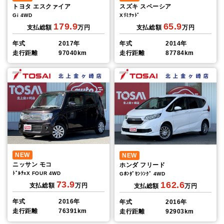
トヨタ エスクァイア
スズキ スペーシア
Gi 4WD
Xﾘﾐﾃｯﾄﾞ
179.9
65.9
支払総額
万円
支払総額
万円
年式
2017年
年式
2014年
走行距離
97040km
走行距離
87784km
NEW
NEW
ニッサン モコ
ホンダ フリード
ﾄﾞﾙﾁｪX FOUR 4WD
Gﾎﾝﾀﾞｾﾝｼﾝｸﾞ 4WD
73.9
162.6
支払総額
万円
支払総額
万円
年式
2016年
年式
2016年
走行距離
76391km
走行距離
92903km