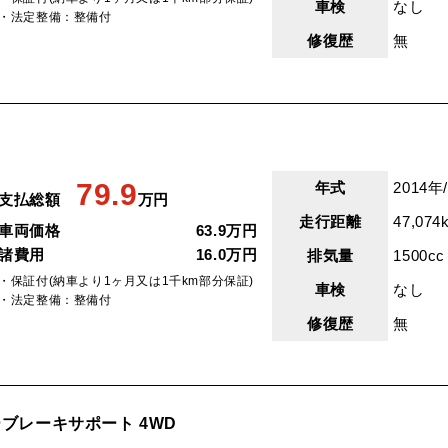
車検
なし
・法定整備：整備付
修復歴
無
79.9
年式
2014年
支払総額
万円
走行距離
47,074
車両価格
63.9万円
諸費用
16.0万円
排気量
1500cc
・保証付(納車より1ヶ月又は1千km部分保証)
車検
なし
・法定整備：整備付
修復歴
無
ーブレーキサポート 4WD