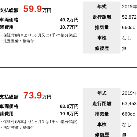
59.9
年式
2019年
支払総額
万円
走行距離
52,87
車両価格
49.2万円
諸費用
10.7万円
排気量
660cc
・保証付(納車より1ヶ月又は1千km部分保証)
車検
なし
・法定整備：整備付
修復歴
無
73.9
年式
2019年
支払総額
万円
走行距離
63,45
車両価格
63.0万円
諸費用
10.9万円
排気量
660cc
・保証付(納車より1ヶ月又は1千km部分保証)
車検
なし
・法定整備：整備付
修復歴
無