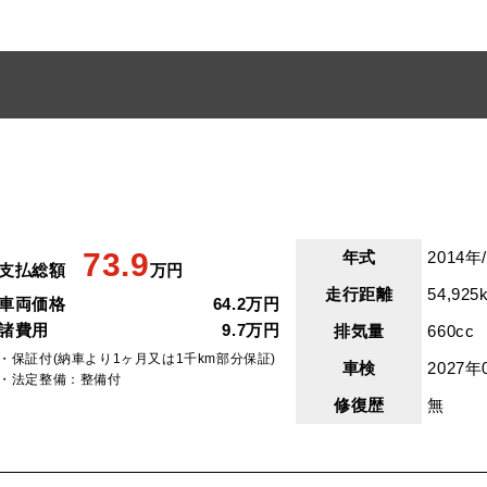
73.9
年式
2014年
支払総額
万円
走行距離
54,925
車両価格
64.2万円
諸費用
9.7万円
排気量
660cc
・保証付(納車より1ヶ月又は1千km部分保証)
車検
2027年
・法定整備：整備付
修復歴
無