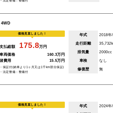
・法定整備：整備付
I 4WD
価格見直しました！
年式
2018年
175.8
走行距離
35,732
支払総額
万円
排気量
2000cc
車両価格
160.3万円
諸費用
15.5万円
車検
なし
・保証付(納車より1ヶ月又は1千km部分保証)
修復歴
無
・法定整備：整備付
価格見直しました！
年式
2024年