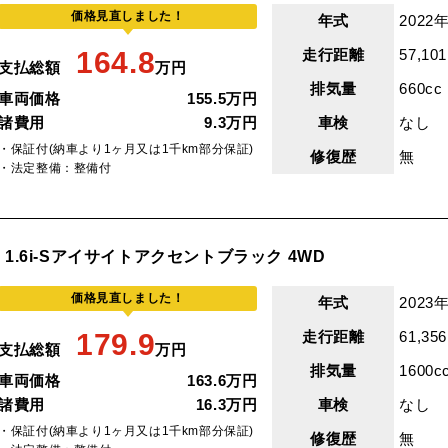
価格見直しました！
年式
2022年
164.8
走行距離
57,10
支払総額
万円
排気量
660cc
車両価格
155.5万円
諸費用
9.3万円
車検
なし
・保証付(納車より1ヶ月又は1千km部分保証)
修復歴
無
・法定整備：整備付
1.6i-Sアイサイトアクセントブラック 4WD
価格見直しました！
年式
2023年
179.9
走行距離
61,35
支払総額
万円
排気量
1600c
車両価格
163.6万円
諸費用
16.3万円
車検
なし
・保証付(納車より1ヶ月又は1千km部分保証)
修復歴
無