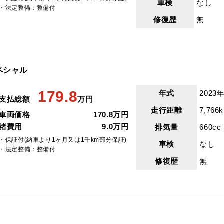
車検
なし
・法定整備：整備付
修復歴
無
ペシャル
179.8
年式
2023年
支払総額
万円
走行距離
7,766
車両価格
170.8万円
諸費用
9.0万円
排気量
660cc
・保証付(納車より1ヶ月又は1千km部分保証)
車検
なし
・法定整備：整備付
修復歴
無