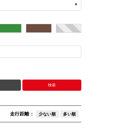
▼
緑
茶
その他
検索
走行距離：
少ない順
多い順