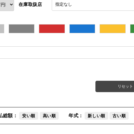
在庫取扱店
指定なし
シルバー
グレー
赤
青
黄
リセット
払総額：
年式：
安い順
高い順
新しい順
古い順