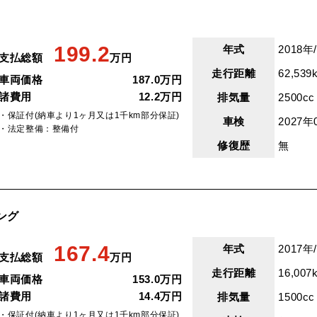
199.2
年式
2018年
支払総額
万円
走行距離
62,539
車両価格
187.0万円
諸費用
12.2万円
排気量
2500cc
・保証付(納車より1ヶ月又は1千km部分保証)
車検
2027年
・法定整備：整備付
修復歴
無
ング
167.4
年式
2017年
支払総額
万円
走行距離
16,007
車両価格
153.0万円
諸費用
14.4万円
排気量
1500cc
・保証付(納車より1ヶ月又は1千km部分保証)