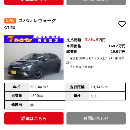
スバル レヴォーグ
NEW
GT EX
175.8
支払総額
万円
車両価格
160.2万円
諸費用
15.6万円
・保証付(納車より1ヶ月又は1千km部分保
証)
・法定整備：整備付
年式
2023年/R5
走行距離
79,345km
排気量
1800cc
車検
なし
修復歴
無
詳細はこちら
お問い合わせ