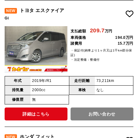
トヨタ エスクァイア
NEW
Gi
209.7
支払総額
万円
車両価格
194.0万円
諸費用
15.7万円
・保証付(納車より1ヶ月又は1千km部分保
証)
・法定整備：整備付
年式
2019年/R1
走行距離
73,211km
排気量
2000cc
車検
なし
修復歴
無
詳細はこちら
お問い合わせ
ホンダ フィット
NEW