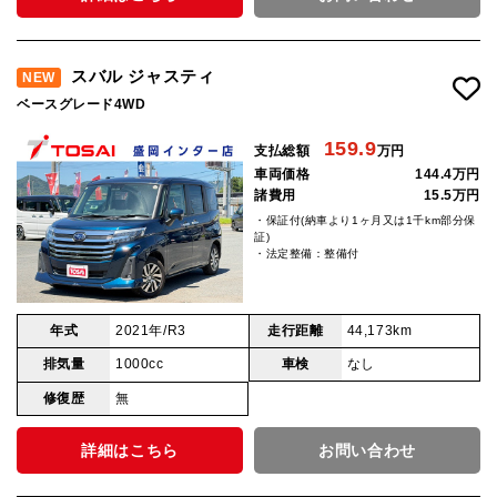
スバル ジャスティ
NEW
ベースグレード4WD
159.9
支払総額
万円
車両価格
144.4万円
諸費用
15.5万円
・保証付(納車より1ヶ月又は1千km部分保
証)
・法定整備：整備付
年式
2021年/R3
走行距離
44,173km
排気量
1000cc
車検
なし
修復歴
無
詳細はこちら
お問い合わせ