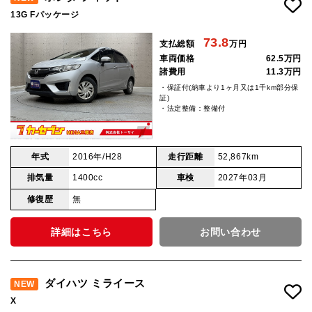
13G Fパッケージ
73.8
支払総額
万円
車両価格
62.5万円
諸費用
11.3万円
・保証付(納車より1ヶ月又は1千km部分保
証)
・法定整備：整備付
年式
2016年/H28
走行距離
52,867km
排気量
1400cc
車検
2027年03月
修復歴
無
詳細はこちら
お問い合わせ
ダイハツ ミライース
NEW
X