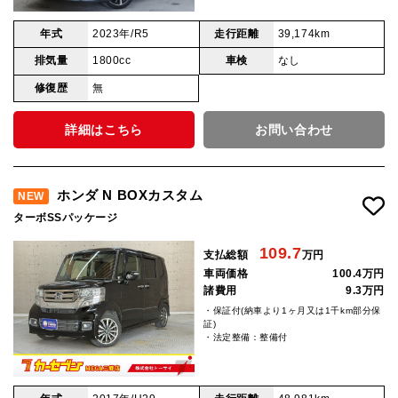
年式
2023年/R5
走行距離
39,174km
排気量
1800cc
車検
なし
修復歴
無
詳細はこちら
お問い合わせ
ホンダ N BOXカスタム
NEW
ターボSSパッケージ
109.7
支払総額
万円
車両価格
100.4万円
諸費用
9.3万円
・保証付(納車より1ヶ月又は1千km部分保
証)
・法定整備：整備付