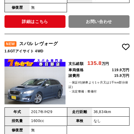
修復歴
無
詳細はこちら
お問い合わせ
スバル レヴォーグ
NEW
1.6GTアイサイト 4WD
135.8
支払総額
万円
車両価格
119.9万円
諸費用
15.9万円
・保証付(納車より1ヶ月又は1千km部分保
証)
・法定整備：整備付
年式
2017年/H29
走行距離
36,834km
排気量
1600cc
車検
なし
修復歴
無