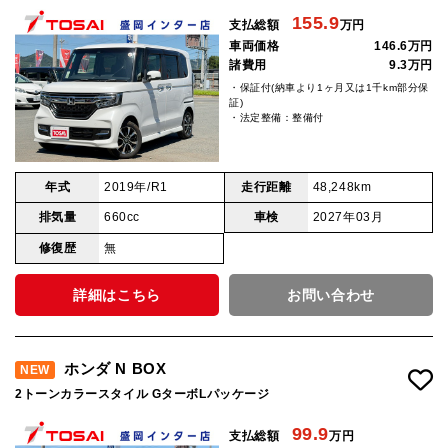
155.9
支払総額
万円
車両価格
146.6万円
諸費用
9.3万円
・保証付(納車より1ヶ月又は1千km部分保
証)
・法定整備：整備付
年式
2019年/R1
走行距離
48,248km
排気量
660cc
車検
2027年03月
修復歴
無
詳細はこちら
お問い合わせ
ホンダ N BOX
NEW
2トーンカラースタイル GターボLパッケージ
99.9
支払総額
万円