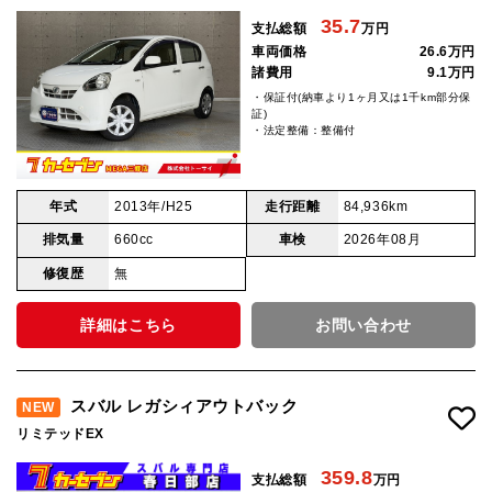
35.7
支払総額
万円
車両価格
26.6万円
諸費用
9.1万円
・保証付(納車より1ヶ月又は1千km部分保
証)
・法定整備：整備付
年式
2013年/H25
走行距離
84,936km
排気量
660cc
車検
2026年08月
修復歴
無
詳細はこちら
お問い合わせ
スバル レガシィアウトバック
NEW
リミテッドEX
359.8
支払総額
万円