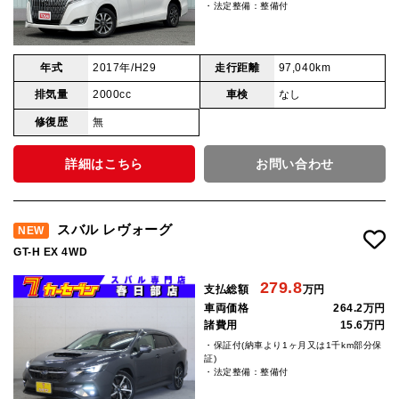
・法定整備：整備付
年式
2017年/H29
走行距離
97,040km
排気量
2000cc
車検
なし
修復歴
無
詳細はこちら
お問い合わせ
スバル レヴォーグ
NEW
GT-H EX 4WD
279.8
支払総額
万円
車両価格
264.2万円
諸費用
15.6万円
・保証付(納車より1ヶ月又は1千km部分保
証)
・法定整備：整備付