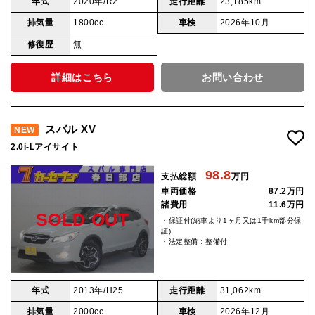
年式
2020年/R2
走行距離
23,185km
排気量
1800cc
車検
2026年10月
修復歴
無
詳細はこちら
お問い合わせ
スバル XV
NEW
2.0i-Lアイサイト
98.8
支払総額
万円
車両価格
87.2万円
諸費用
11.6万円
SOLD OUT
・保証付(納車より1ヶ月又は1千km部分保
証)
・法定整備：整備付
年式
2013年/H25
走行距離
31,062km
排気量
2000cc
車検
2026年12月