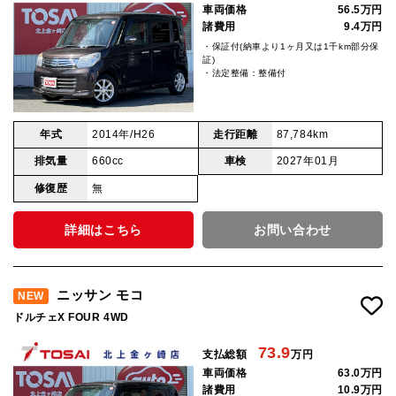
車両価格
56.5万円
諸費用
9.4万円
・保証付(納車より1ヶ月又は1千km部分保
証)
・法定整備：整備付
年式
2014年/H26
走行距離
87,784km
排気量
660cc
車検
2027年01月
修復歴
無
詳細はこちら
お問い合わせ
ニッサン モコ
NEW
ドルチェX FOUR 4WD
73.9
支払総額
万円
車両価格
63.0万円
諸費用
10.9万円