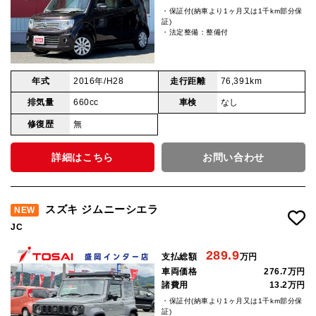
・保証付(納車より1ヶ月又は1千km部分保
証)
・法定整備：整備付
年式
2016年/H28
走行距離
76,391km
排気量
660cc
車検
なし
修復歴
無
詳細はこちら
お問い合わせ
スズキ ジムニーシエラ
NEW
JC
289.9
支払総額
万円
車両価格
276.7万円
諸費用
13.2万円
・保証付(納車より1ヶ月又は1千km部分保
証)