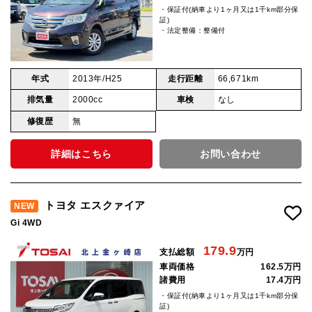
・保証付(納車より1ヶ月又は1千km部分保
証)
・法定整備：整備付
年式
2013年/H25
走行距離
66,671km
排気量
2000cc
車検
なし
修復歴
無
詳細はこちら
お問い合わせ
トヨタ エスクァイア
NEW
Gi 4WD
179.9
支払総額
万円
車両価格
162.5万円
諸費用
17.4万円
・保証付(納車より1ヶ月又は1千km部分保
証)