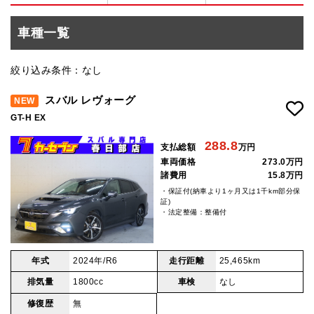
車種一覧
絞り込み条件：なし
スバル レヴォーグ
NEW
GT-H EX
288.8
支払総額
万円
車両価格
273.0万円
諸費用
15.8万円
・保証付(納車より1ヶ月又は1千km部分保
証)
・法定整備：整備付
年式
2024年/R6
走行距離
25,465km
排気量
1800cc
車検
なし
修復歴
無