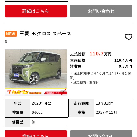
詳細はこちら
お問い合わせ
三菱 eKクロス スペース
NEW
G
119.7
支払総額
万円
車両価格
110.4万円
諸費用
9.3万円
・保証付(納車より1ヶ月又は1千km部分保
証)
・法定整備：整備付
年式
2020年/R2
走行距離
18,981km
排気量
660cc
車検
2027年11月
修復歴
無
詳細はこちら
お問い合わせ