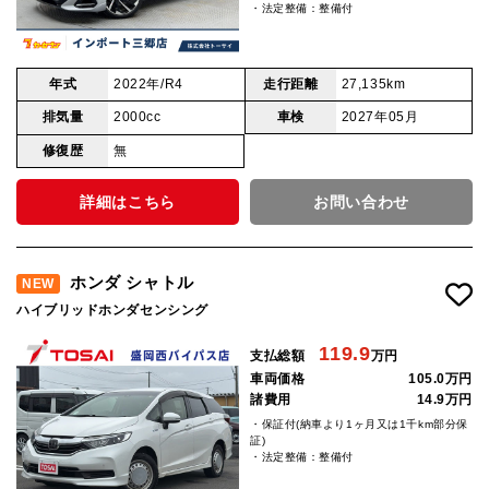
・法定整備：整備付
年式
2022年/R4
走行距離
27,135km
排気量
2000cc
車検
2027年05月
修復歴
無
詳細はこちら
お問い合わせ
ホンダ シャトル
NEW
ハイブリッドホンダセンシング
119.9
支払総額
万円
車両価格
105.0万円
諸費用
14.9万円
・保証付(納車より1ヶ月又は1千km部分保
証)
・法定整備：整備付