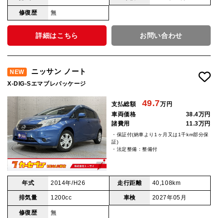
修復歴
無
詳細はこちら
お問い合わせ
ニッサン ノート
NEW
X-DIG-Sエマブレパッケージ
49.7
支払総額
万円
車両価格
38.4万円
諸費用
11.3万円
・保証付(納車より1ヶ月又は1千km部分保
証)
・法定整備：整備付
年式
2014年/H26
走行距離
40,108km
排気量
1200cc
車検
2027年05月
修復歴
無