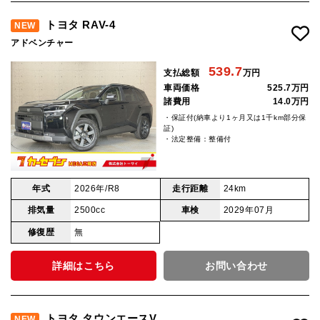
トヨタ RAV-4
NEW
アドベンチャー
539.7
支払総額
万円
車両価格
525.7万円
諸費用
14.0万円
・保証付(納車より1ヶ月又は1千km部分保
証)
・法定整備：整備付
年式
2026年/R8
走行距離
24km
排気量
2500cc
車検
2029年07月
修復歴
無
詳細はこちら
お問い合わせ
トヨタ タウンエースV
NEW