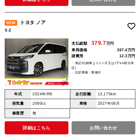
トヨタ ノア
NEW
S-Z
379.7
支払総額
万円
車両価格
367.4万円
諸費用
12.3万円
・保証付(納車より1ヶ月又は1千km部分保
証)
・法定整備：整備付
年式
2024年/R6
走行距離
13,175km
排気量
2000cc
車検
2027年08月
修復歴
無
詳細はこちら
お問い合わせ