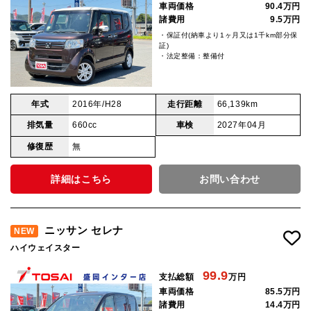
車両価格
90.4万円
諸費用
9.5万円
・保証付(納車より1ヶ月又は1千km部分保
証)
・法定整備：整備付
年式
2016年/H28
走行距離
66,139km
排気量
660cc
車検
2027年04月
修復歴
無
詳細はこちら
お問い合わせ
ニッサン セレナ
NEW
ハイウェイスター
99.9
支払総額
万円
車両価格
85.5万円
諸費用
14.4万円