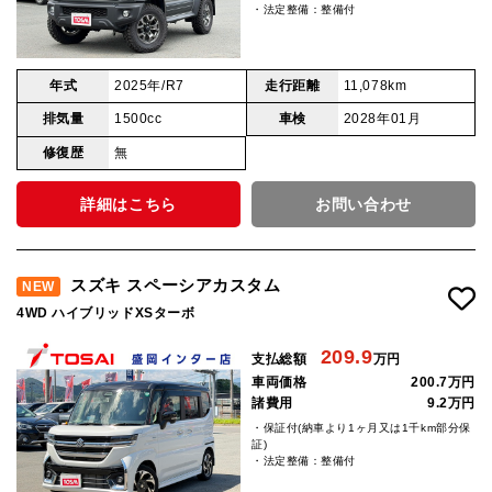
・法定整備：整備付
年式
2025年/R7
走行距離
11,078km
排気量
1500cc
車検
2028年01月
修復歴
無
詳細はこちら
お問い合わせ
スズキ スペーシアカスタム
NEW
4WD ハイブリッドXSターボ
209.9
支払総額
万円
車両価格
200.7万円
諸費用
9.2万円
・保証付(納車より1ヶ月又は1千km部分保
証)
・法定整備：整備付