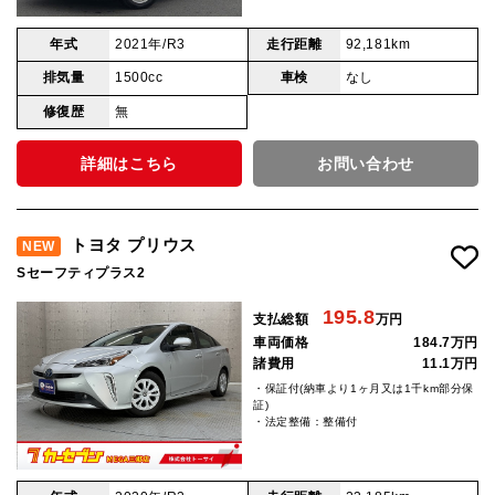
年式
2021年/R3
走行距離
92,181km
排気量
1500cc
車検
なし
修復歴
無
詳細はこちら
お問い合わせ
トヨタ プリウス
NEW
Sセーフティプラス2
195.8
支払総額
万円
車両価格
184.7万円
諸費用
11.1万円
・保証付(納車より1ヶ月又は1千km部分保
証)
・法定整備：整備付