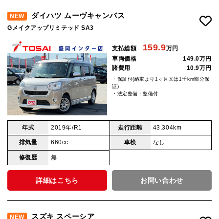
ダイハツ ムーヴキャンバス
NEW
Gメイクアップリミテッド SA3
159.9
支払総額
万円
車両価格
149.0万円
諸費用
10.9万円
・保証付(納車より1ヶ月又は1千km部分保
証)
・法定整備：整備付
年式
2019年/R1
走行距離
43,304km
排気量
660cc
車検
なし
修復歴
無
詳細はこちら
お問い合わせ
スズキ スペーシア
NEW