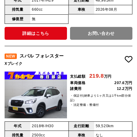
年式
2017年/H29
走行距離
48,981km
排気量
660cc
車検
2026年08月
修復歴
無
詳細はこちら
お問い合わせ
スバル フォレスター
NEW
Xブレイク
219.8
支払総額
万円
車両価格
207.6万円
諸費用
12.2万円
・保証付(納車より1ヶ月又は1千km部分保
証)
・法定整備：整備付
年式
2018年/H30
走行距離
59,520km
排気量
2500cc
車検
なし