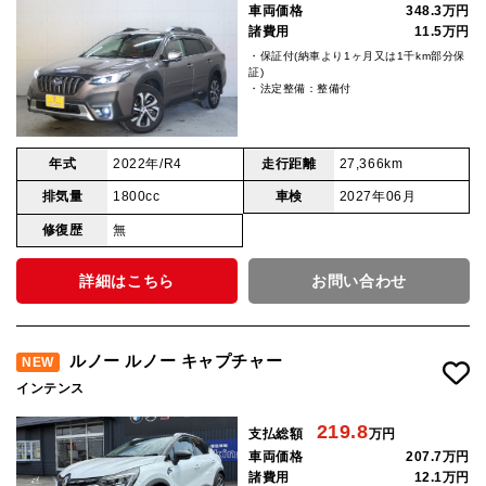
車両価格
348.3万円
諸費用
11.5万円
・保証付(納車より1ヶ月又は1千km部分保
証)
・法定整備：整備付
年式
2022年/R4
走行距離
27,366km
排気量
1800cc
車検
2027年06月
修復歴
無
詳細はこちら
お問い合わせ
ルノー ルノー キャプチャー
NEW
インテンス
219.8
支払総額
万円
車両価格
207.7万円
諸費用
12.1万円