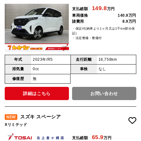
149.8
支払総額
万円
車両価格
140.9万円
諸費用
8.9万円
・保証付(納車より1ヶ月又は1千km部分保
証)
・法定整備：整備付
年式
2023年/R5
走行距離
16,758km
排気量
0cc
車検
なし
修復歴
無
詳細はこちら
お問い合わせ
スズキ スペーシア
NEW
Xリミテッド
65.9
支払総額
万円