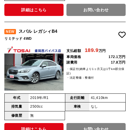
詳細はこちら
お問い合わせ
スバル レガシィB4
NEW
リミテッド 4WD
189.9
支払総額
万円
車両価格
172.1万円
諸費用
17.8万円
・保証付(納車より1ヶ月又は1千km部分保
証)
・法定整備：整備付
年式
2019年/R1
走行距離
41,410km
排気量
2500cc
車検
なし
修復歴
無
詳細はこちら
お問い合わせ