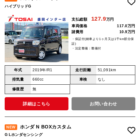
ハイブリッドG
127.9
支払総額
万円
車両価格
117.0万円
諸費用
10.9万円
・保証付(納車より1ヶ月又は1千km部分保
証)
・法定整備：整備付
年式
2019年/R1
走行距離
51,091km
排気量
660cc
車検
なし
修復歴
無
詳細はこちら
お問い合わせ
ホンダ N BOXカスタム
NEW
G Lホンダセンシング