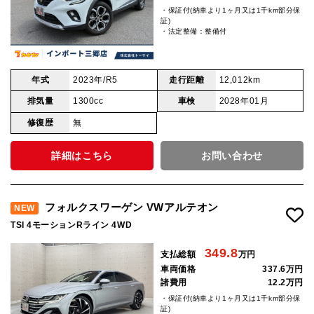
・保証付(納車より1ヶ月又は1千km部分保
証)
・法定整備：整備付
年式
2023年/R5
走行距離
12,012km
排気量
1300cc
車検
2028年01月
修復歴
無
詳細はこちら
お問い合わせ
フォルクスワーゲン VWアルテオン
NEW
TSI 4モーションRライン 4WD
349.8
支払総額
万円
車両価格
337.6万円
諸費用
12.2万円
・保証付(納車より1ヶ月又は1千km部分保
証)