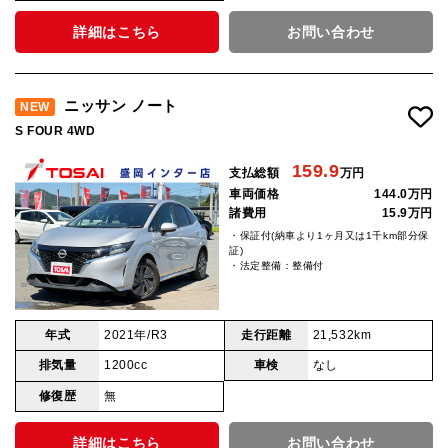
詳細はこちら
お問い合わせ
ニッサン ノート
NEW
S FOUR 4WD
159.9
支払総額
万円
車両価格
144.0万円
諸費用
15.9万円
・保証付(納車より1ヶ月又は1千km部分保
証)
・法定整備：整備付
年式
2021年/R3
走行距離
21,532km
排気量
1200cc
車検
なし
修復歴
無
詳細はこちら
お問い合わせ