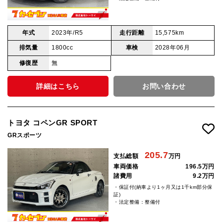
年式
2023年/R5
走行距離
15,575km
排気量
1800cc
車検
2028年06月
修復歴
無
詳細はこちら
お問い合わせ
トヨタ コペンGR SPORT
GRスポーツ
205.7
支払総額
万円
車両価格
196.5万円
諸費用
9.2万円
・保証付(納車より1ヶ月又は1千km部分保
証)
・法定整備：整備付