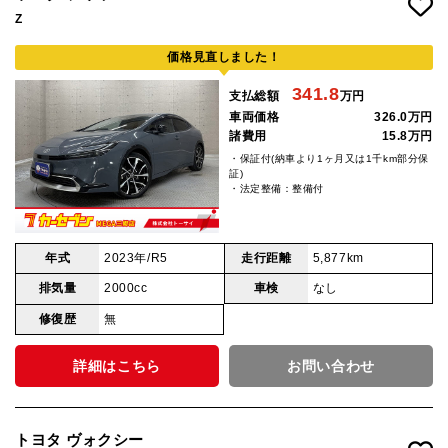
Z
価格見直しました！
341.8
支払総額
万円
車両価格
326.0万円
諸費用
15.8万円
・保証付(納車より1ヶ月又は1千km部分保
証)
・法定整備：整備付
年式
2023年/R5
走行距離
5,877km
排気量
2000cc
車検
なし
修復歴
無
詳細はこちら
お問い合わせ
トヨタ ヴォクシー