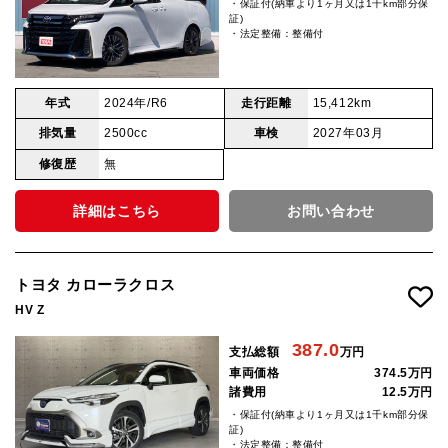
・保証付(納車より1ヶ月又は1千km部分保
証)
・法定整備：整備付
年式
2024年/R6
走行距離
15,412km
排気量
2500cc
車検
2027年03月
修復歴
無
詳細はこちら
お問い合わせ
トヨタ カローラクロス
HV Z
387.0
支払総額
万円
車両価格
374.5万円
諸費用
12.5万円
・保証付(納車より1ヶ月又は1千km部分保
証)
・法定整備：整備付