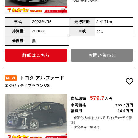
・法定整備：整備付
年式
2023年/R5
走行距離
8,417km
排気量
2000cc
車検
なし
修復歴
無
詳細はこちら
お問い合わせ
トヨタ アルファード
NEW
エグゼィティブラウンジS
579.7
支払総額
万円
車両価格
565.7万円
諸費用
14.0万円
・保証付(納車より1ヶ月又は1千km部分保
証)
・法定整備：整備付