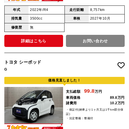
年式
2022年/R4
走行距離
8,757km
排気量
3500cc
車検
2027年10月
修復歴
無
詳細はこちら
お問い合わせ
トヨタ シーポッド
G
価格見直しました！
99.8
支払総額
万円
車両価格
89.6万円
諸費用
10.2万円
・保証付(納車より1ヶ月又は1千km部分保
証)
・法定整備：整備付