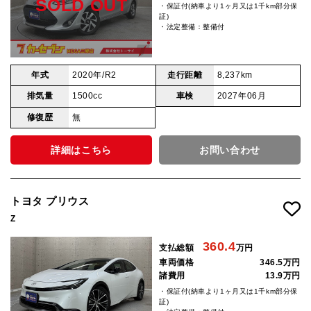
SOLD OUT
・保証付(納車より1ヶ月又は1千km部分保
証)
・法定整備：整備付
年式
2020年/R2
走行距離
8,237km
排気量
1500cc
車検
2027年06月
修復歴
無
詳細はこちら
お問い合わせ
トヨタ プリウス
Z
360.4
支払総額
万円
車両価格
346.5万円
諸費用
13.9万円
・保証付(納車より1ヶ月又は1千km部分保
証)