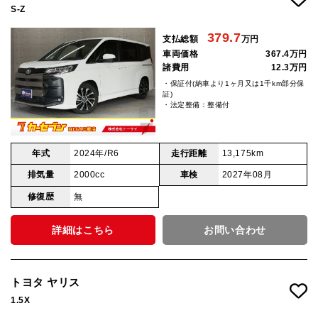
S-Z
379.7
支払総額
万円
車両価格
367.4万円
諸費用
12.3万円
・保証付(納車より1ヶ月又は1千km部分保
証)
・法定整備：整備付
年式
2024年/R6
走行距離
13,175km
排気量
2000cc
車検
2027年08月
修復歴
無
詳細はこちら
お問い合わせ
トヨタ ヤリス
1.5X