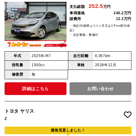
252.5
支払総額
万円
車両価格
240.2万円
諸費用
12.3万円
・保証付(納車より1ヶ月又は1千km部分保
証)
・法定整備：整備付
年式
2025年/R7
走行距離
6,367km
排気量
1500cc
車検
2028年12月
修復歴
無
詳細はこちら
お問い合わせ
トヨタ ヤリス
Z
価格見直しました！