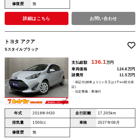
修復歴
無
詳細はこちら
お問い合わせ
トヨタ アクア
Sスタイルブラック
136.1
支払総額
万円
車両価格
124.6万円
諸費用
11.5万円
・保証付(納車より1ヶ月又は1千km部分保
証)
・法定整備：整備付
年式
2018年/H30
走行距離
17,305km
排気量
1500cc
車検
2027年08月
修復歴
無