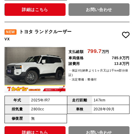
詳細はこちら
お問い合わせ
トヨタ ランドクルーザー
NEW
VX
799.7
支払総額
万円
車両価格
785.9万円
諸費用
13.8万円
・保証付(納車より1ヶ月又は1千km部分保
証)
・法定整備：整備付
年式
2025年/R7
走行距離
147km
排気量
2800cc
車検
2028年09月
修復歴
無
詳細はこちら
お問い合わせ