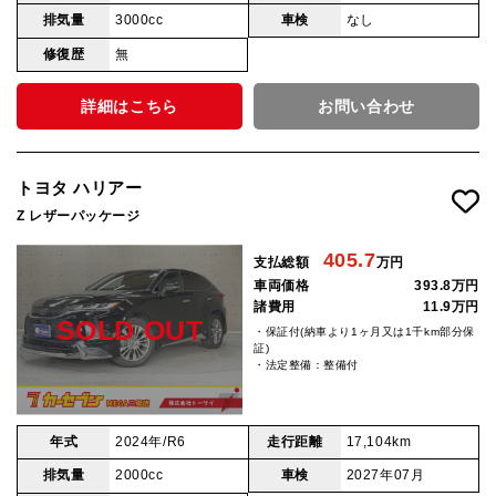
排気量
3000cc
車検
なし
修復歴
無
詳細はこちら
お問い合わせ
トヨタ ハリアー
Z レザーパッケージ
405.7
支払総額
万円
車両価格
393.8万円
諸費用
11.9万円
SOLD OUT
・保証付(納車より1ヶ月又は1千km部分保
証)
・法定整備：整備付
年式
2024年/R6
走行距離
17,104km
排気量
2000cc
車検
2027年07月