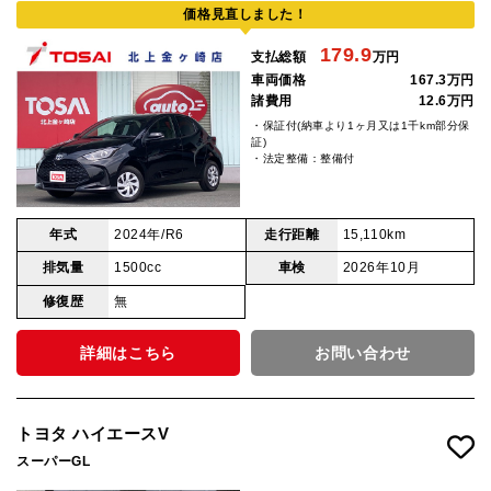
価格見直しました！
179.9
支払総額
万円
車両価格
167.3万円
諸費用
12.6万円
・保証付(納車より1ヶ月又は1千km部分保
証)
・法定整備：整備付
年式
2024年/R6
走行距離
15,110km
排気量
1500cc
車検
2026年10月
修復歴
無
詳細はこちら
お問い合わせ
トヨタ ハイエースV
スーパーGL