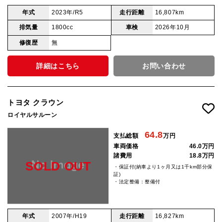
年式
2023年/R5
走行距離
16,807km
排気量
1800cc
車検
2026年10月
修復歴
無
詳細はこちら
お問い合わせ
トヨタ クラウン
ロイヤルサルーン
64.8
支払総額
万円
車両価格
46.0万円
諸費用
18.8万円
SOLD OUT
・保証付(納車より1ヶ月又は1千km部分保
証)
・法定整備：整備付
年式
2007年/H19
走行距離
16,827km