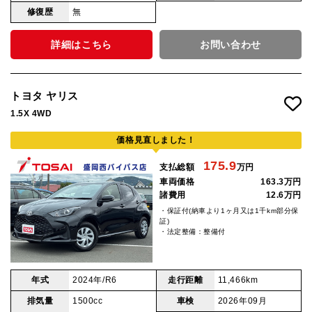
修復歴
無
詳細はこちら
お問い合わせ
トヨタ ヤリス
1.5X 4WD
価格見直しました！
175.9
支払総額
万円
車両価格
163.3万円
諸費用
12.6万円
・保証付(納車より1ヶ月又は1千km部分保
証)
・法定整備：整備付
年式
2024年/R6
走行距離
11,466km
排気量
1500cc
車検
2026年09月