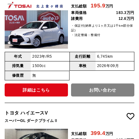
195.9
支払総額
万円
車両価格
183.3万円
諸費用
12.6万円
・保証付(納車より1ヶ月又は1千km部分保
証)
・法定整備：整備付
年式
2023年/R5
走行距離
6,745km
排気量
1500cc
車検
2026年09月
修復歴
無
詳細はこちら
お問い合わせ
トヨタ ハイエースV
スーパーGL ダークプライムⅡ
399.4
支払総額
万円