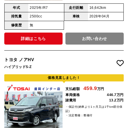
年式
2025年/R7
走行距離
16,642km
排気量
2500cc
車検
2028年04月
修復歴
無
詳細はこちら
お問い合わせ
トヨタ ノアHV
ハイブリッドS-Z
価格見直しました！
459.9
支払総額
万円
車両価格
446.7万円
諸費用
13.2万円
・保証付(納車より1ヶ月又は1千km部分保
証)
・法定整備：整備付