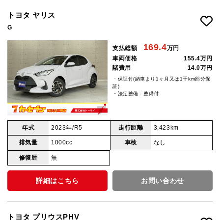
トヨタ ヤリス
G
169.4
支払総額
万円
車両価格
155.4万円
諸費用
14.0万円
・保証付(納車より1ヶ月又は1千km部分保
証)
・法定整備：整備付
年式
2023年/R5
走行距離
3,423km
排気量
1000cc
車検
なし
修復歴
無
詳細はこちら
お問い合わせ
トヨタ プリウスPHV