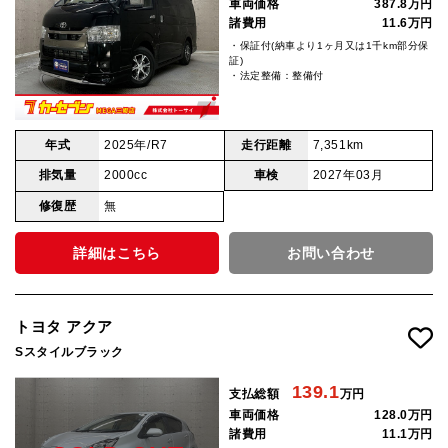
車両価格
387.8万円
諸費用
11.6万円
・保証付(納車より1ヶ月又は1千km部分保
証)
・法定整備：整備付
年式
2025年/R7
走行距離
7,351km
排気量
2000cc
車検
2027年03月
修復歴
無
詳細はこちら
お問い合わせ
トヨタ アクア
Sスタイルブラック
139.1
支払総額
万円
車両価格
128.0万円
諸費用
11.1万円