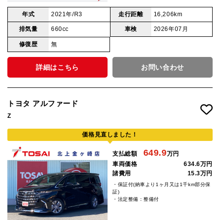
年式
2021年/R3
走行距離
16,206km
排気量
660cc
車検
2026年07月
修復歴
無
詳細はこちら
お問い合わせ
トヨタ アルファード
Z
価格見直しました！
649.9
支払総額
万円
車両価格
634.6万円
諸費用
15.3万円
・保証付(納車より1ヶ月又は1千km部分保
証)
・法定整備：整備付