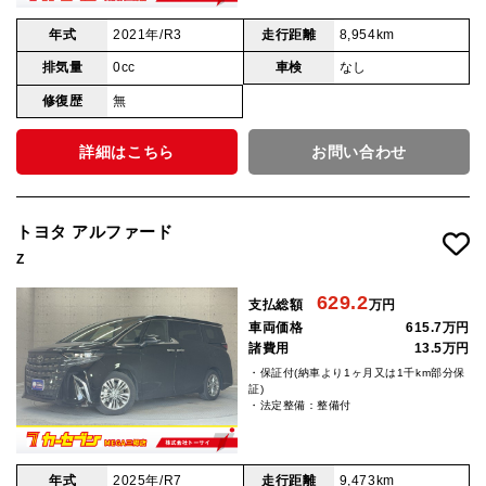
年式
2021年/R3
走行距離
8,954km
排気量
0cc
車検
なし
修復歴
無
詳細はこちら
お問い合わせ
トヨタ アルファード
Z
629.2
支払総額
万円
車両価格
615.7万円
諸費用
13.5万円
・保証付(納車より1ヶ月又は1千km部分保
証)
・法定整備：整備付
年式
2025年/R7
走行距離
9,473km