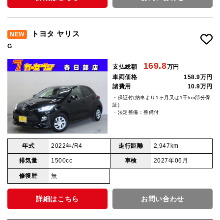
トヨタ ヤリス
NEW
G
169.8
支払総額
万円
車両価格
158.9万円
諸費用
10.9万円
・保証付(納車より1ヶ月又は1千km部分保
証)
・法定整備：整備付
年式
2022年/R4
走行距離
2,947km
排気量
1500cc
車検
2027年06月
修復歴
無
詳細はこちら
お問い合わせ