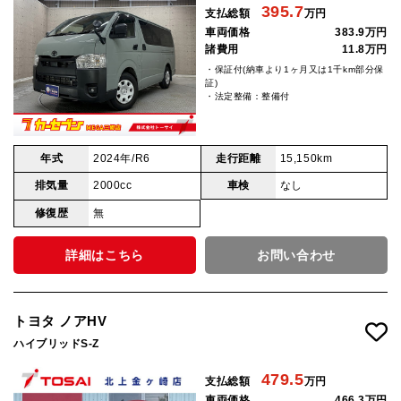
395.7
支払総額
万円
車両価格
383.9万円
諸費用
11.8万円
・保証付(納車より1ヶ月又は1千km部分保
証)
・法定整備：整備付
年式
2024年/R6
走行距離
15,150km
排気量
2000cc
車検
なし
修復歴
無
詳細はこちら
お問い合わせ
トヨタ ノアHV
ハイブリッドS-Z
479.5
支払総額
万円
車両価格
466.3万円