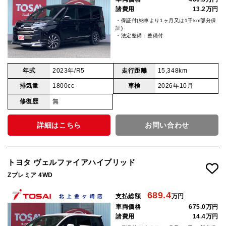
諸費用
13.2万円
・保証付(納車より1ヶ月又は1千km部分保
証)
・法定整備：整備付
年式
2023年/R5
走行距離
15,348km
排気量
1800cc
車検
2026年10月
修復歴
無
詳細はこちら
お問い合わせ
トヨタ ヴェルファイアハイブリッド
Zプレミア 4WD
689.4
支払総額
万円
車両価格
675.0万円
諸費用
14.4万円