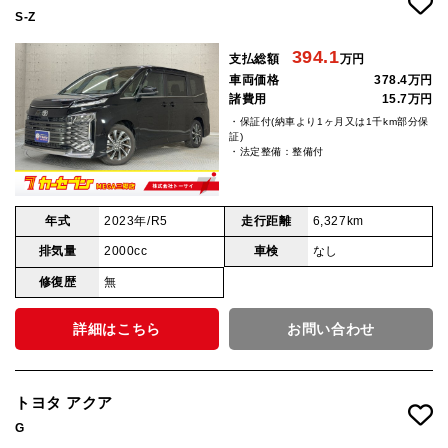
S-Z
394.1
支払総額
万円
車両価格
378.4万円
諸費用
15.7万円
・保証付(納車より1ヶ月又は1千km部分保
証)
・法定整備：整備付
年式
2023年/R5
走行距離
6,327km
排気量
2000cc
車検
なし
修復歴
無
詳細はこちら
お問い合わせ
トヨタ アクア
G