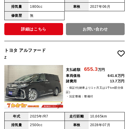
排気量
1800cc
車検
2027年06月
修復歴
無
詳細はこちら
お問い合わせ
トヨタ アルファード
Z
655.3
支払総額
万円
車両価格
641.6万円
諸費用
13.7万円
・保証付(納車より1ヶ月又は1千km部分保
証)
・法定整備：整備付
年式
2025年/R7
走行距離
10,665km
排気量
2500cc
車検
2028年07月