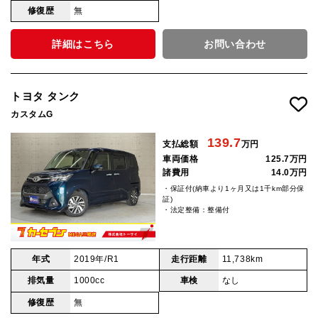
修復歴
無
詳細はこちら
お問い合わせ
トヨタ タンク
カスタムG
139.7
支払総額
万円
車両価格
125.7万円
諸費用
14.0万円
・保証付(納車より1ヶ月又は1千km部分保
証)
・法定整備：整備付
年式
2019年/R1
走行距離
11,738km
排気量
1000cc
車検
なし
修復歴
無