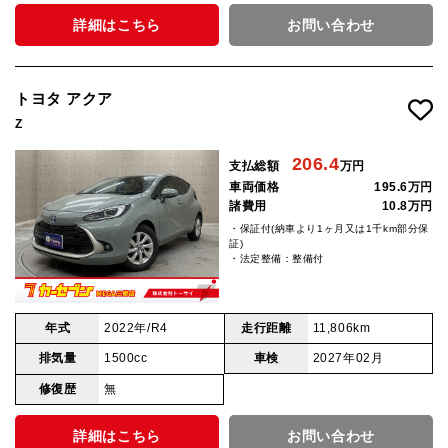
詳細はこちら
お問い合わせ
トヨタ アクア
Z
206.4
支払総額
万円
車両価格
195.6万円
諸費用
10.8万円
・保証付(納車より1ヶ月又は1千km部分保
証)
・法定整備：整備付
年式
2022年/R4
走行距離
11,806km
排気量
1500cc
車検
2027年02月
修復歴
無
詳細はこちら
お問い合わせ