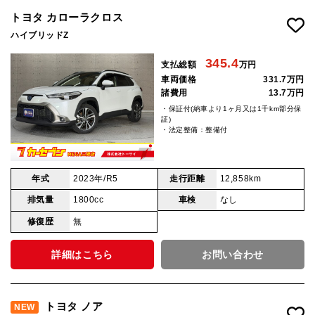
トヨタ カローラクロス
ハイブリッドZ
345.4
支払総額
万円
車両価格
331.7万円
諸費用
13.7万円
・保証付(納車より1ヶ月又は1千km部分保
証)
・法定整備：整備付
年式
2023年/R5
走行距離
12,858km
排気量
1800cc
車検
なし
修復歴
無
詳細はこちら
お問い合わせ
トヨタ ノア
NEW