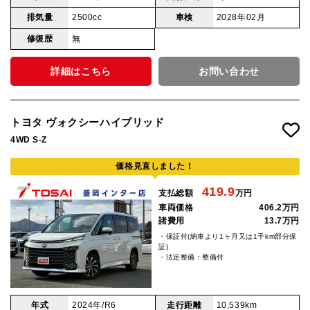
排気量
2500cc
車検
2028年02月
修復歴
無
詳細はこちら
お問い合わせ
トヨタ ヴォクシーハイブリッド
4WD S-Z
価格見直しました！
419.9
支払総額
万円
車両価格
406.2万円
諸費用
13.7万円
・保証付(納車より1ヶ月又は1千km部分保
証)
・法定整備：整備付
年式
2024年/R6
走行距離
10,539km