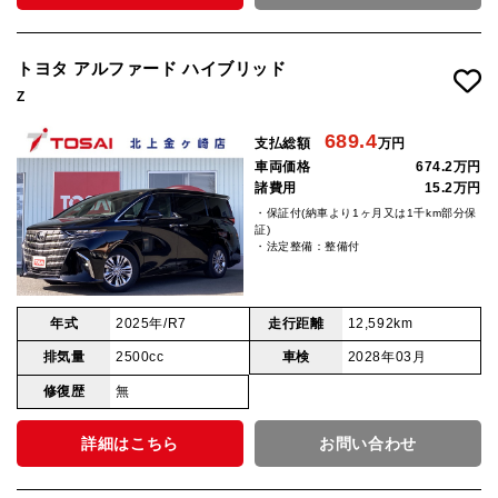
トヨタ アルファード ハイブリッド
Z
689.4
支払総額
万円
車両価格
674.2万円
諸費用
15.2万円
・保証付(納車より1ヶ月又は1千km部分保
証)
・法定整備：整備付
年式
2025年/R7
走行距離
12,592km
排気量
2500cc
車検
2028年03月
修復歴
無
詳細はこちら
お問い合わせ