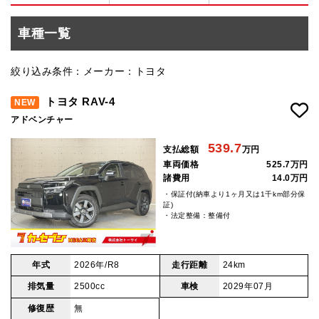
車種一覧
絞り込み条件：メーカー：トヨタ
トヨタ RAV-4
NEW
アドベンチャー
539.7
支払総額
万円
車両価格
525.7万円
諸費用
14.0万円
・保証付(納車より1ヶ月又は1千km部分保
証)
・法定整備：整備付
年式
2026年/R8
走行距離
24km
排気量
2500cc
車検
2029年07月
修復歴
無