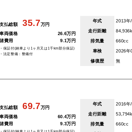
35.7
年式
2013年
支払総額
万円
走行距離
84,936
車両価格
26.6万円
諸費用
9.1万円
排気量
660cc
・保証付(納車より1ヶ月又は1千km部分保証)
車検
2026年
・法定整備：整備付
修復歴
無
69.7
年式
2016年
支払総額
万円
走行距離
53,794
車両価格
60.4万円
諸費用
9.3万円
排気量
660cc
・保証付(納車より1ヶ月又は1千km部分保証)