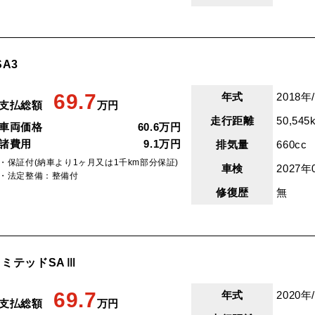
SA3
69.7
年式
2018年
支払総額
万円
走行距離
50,545
車両価格
60.6万円
諸費用
9.1万円
排気量
660cc
・保証付(納車より1ヶ月又は1千km部分保証)
車検
2027年
・法定整備：整備付
修復歴
無
リミテッドSAⅢ
69.7
年式
2020年
支払総額
万円