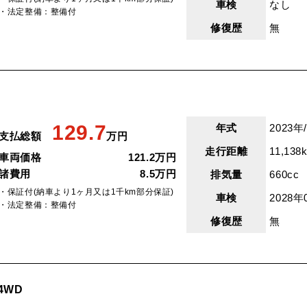
車検
なし
・法定整備：整備付
修復歴
無
129.7
年式
2023年
支払総額
万円
走行距離
11,138
車両価格
121.2万円
諸費用
8.5万円
排気量
660cc
・保証付(納車より1ヶ月又は1千km部分保証)
車検
2028年
・法定整備：整備付
修復歴
無
 4WD