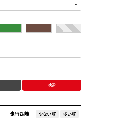
▼
緑
茶
その他
検索
走行距離：
少ない順
多い順