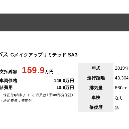
バス
Gメイクアップリミテッド SA3
159.9
年式
2019年
支払総額
万円
走行距離
43,30
車両価格
149.0万円
諸費用
10.9万円
排気量
660cc
・保証付(納車より1ヶ月又は1千km部分保証)
車検
なし
・法定整備：整備付
修復歴
無