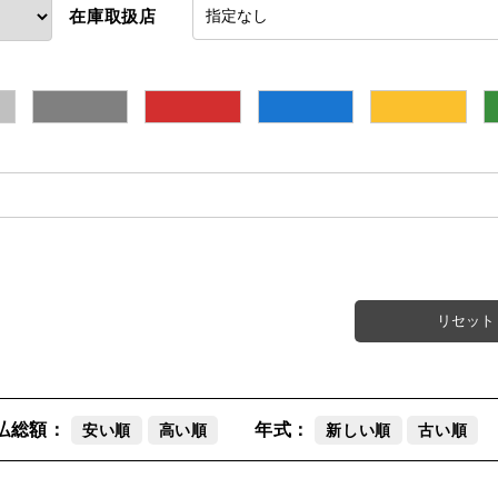
在庫取扱店
指定なし
シルバー
グレー
赤
青
黄
リセット
払総額：
年式：
安い順
高い順
新しい順
古い順