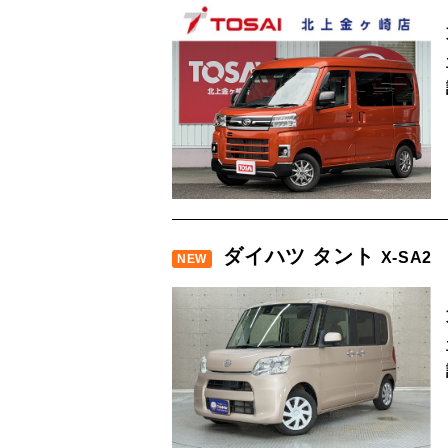
ダイハツ タント
X-SA2
NEW