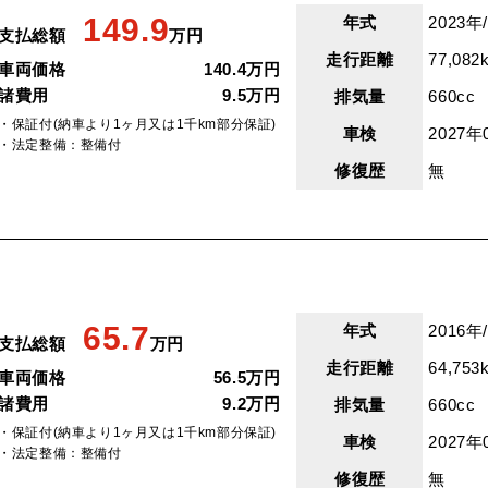
149.9
年式
2023年
支払総額
万円
走行距離
77,082
車両価格
140.4万円
諸費用
9.5万円
排気量
660cc
・保証付(納車より1ヶ月又は1千km部分保証)
車検
2027年
・法定整備：整備付
修復歴
無
65.7
年式
2016年
支払総額
万円
走行距離
64,753
車両価格
56.5万円
諸費用
9.2万円
排気量
660cc
・保証付(納車より1ヶ月又は1千km部分保証)
車検
2027年
・法定整備：整備付
修復歴
無