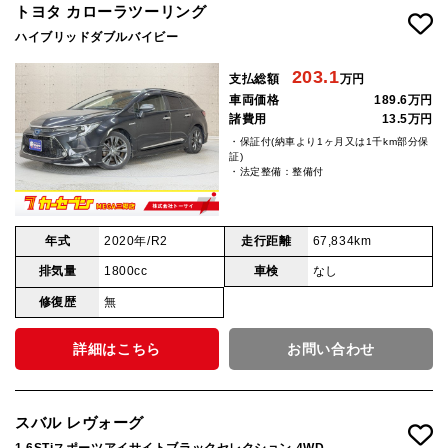
トヨタ カローラツーリング
ハイブリッドダブルバイビー
203.1
支払総額
万円
車両価格
189.6万円
諸費用
13.5万円
・保証付(納車より1ヶ月又は1千km部分保
証)
・法定整備：整備付
年式
2020年/R2
走行距離
67,834km
排気量
1800cc
車検
なし
修復歴
無
詳細はこちら
お問い合わせ
スバル レヴォーグ