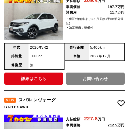
209.4
支払総額
万円
車両価格
197.7万円
諸費用
11.7万円
・保証付(納車より1ヶ月又は1千km部分保
証)
・法定整備：整備付
年式
2020年/R2
走行距離
5,400km
排気量
1000cc
車検
2027年12月
修復歴
無
詳細はこちら
お問い合わせ
スバル レヴォーグ
NEW
GT-H EX 4WD
227.8
支払総額
万円
車両価格
212.5万円