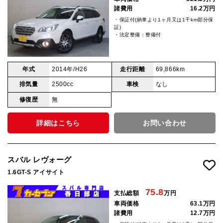
諸費用
16.2万円
・保証付(納車より1ヶ月又は1千km部分保
証)
・法定整備：整備付
年式
2014年/H26
走行距離
69,866km
排気量
2500cc
車検
なし
修復歴
無
詳細はこちら
お問い合わせ
スバル レヴォーグ
1.6GT-S アイサイト
75.8
支払総額
万円
車両価格
63.1万円
諸費用
12.7万円