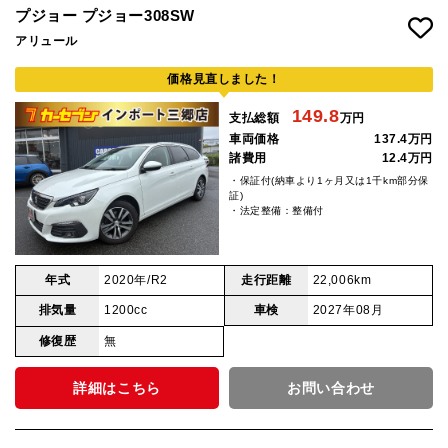
プジョー プジョー308SW
アリュール
価格見直しました！
149.8
支払総額
万円
車両価格
137.4万円
諸費用
12.4万円
・保証付(納車より1ヶ月又は1千km部分保
証)
・法定整備：整備付
年式
2020年/R2
走行距離
22,006km
排気量
1200cc
車検
2027年08月
修復歴
無
詳細はこちら
お問い合わせ