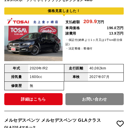
1.6STiスポーツアイサイトブラックセレクション 4WD
価格見直しました！
209.9
支払総額
万円
車両価格
196.0万円
諸費用
13.9万円
・保証付(納車より1ヶ月又は1千km部分保
証)
・法定整備：整備付
年式
2020年/R2
走行距離
40,082km
排気量
1600cc
車検
2027年07月
修復歴
無
詳細はこちら
お問い合わせ
メルセデスベンツ メルセデスベンツ GLAクラス
GLA220 4マチック