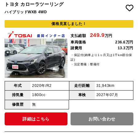
トヨタ カローラツーリング
ハイブリッドWXB 4WD
価格見直しました！
249.9
支払総額
万円
車両価格
236.6万円
諸費用
13.3万円
・保証付(納車より1ヶ月又は1千km部分保
証)
・法定整備：整備付
年式
2020年/R2
走行距離
31,943km
排気量
1800cc
車検
2027年07月
修復歴
無
詳細はこちら
お問い合わせ