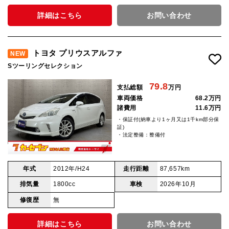
詳細はこちら
お問い合わせ
トヨタ プリウスアルファ
NEW
Sツーリングセレクション
79.8
支払総額
万円
車両価格
68.2万円
諸費用
11.6万円
・保証付(納車より1ヶ月又は1千km部分保
証)
・法定整備：整備付
年式
2012年/H24
走行距離
87,657km
排気量
1800cc
車検
2026年10月
修復歴
無
詳細はこちら
お問い合わせ