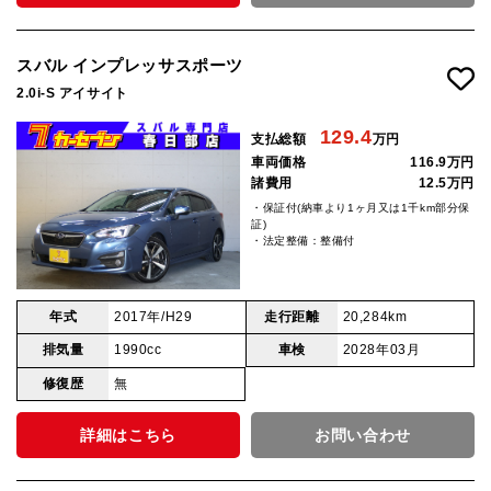
スバル インプレッサスポーツ
2.0i-S アイサイト
129.4
支払総額
万円
車両価格
116.9万円
諸費用
12.5万円
・保証付(納車より1ヶ月又は1千km部分保
証)
・法定整備：整備付
年式
2017年/H29
走行距離
20,284km
排気量
1990cc
車検
2028年03月
修復歴
無
詳細はこちら
お問い合わせ