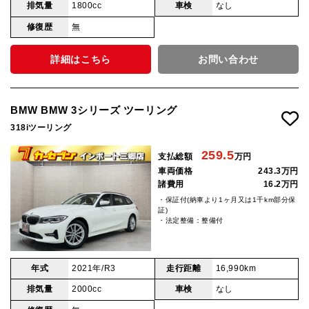
排気量
1800cc
車検
なし
修復歴
無
詳細はこちら
お問い合わせ
BMW BMW 3シリーズ ツーリング
318iツーリング
259.5
支払総額
万円
車両価格
243.3万円
諸費用
16.2万円
・保証付(納車より1ヶ月又は1千km部分保
証)
・法定整備：整備付
年式
2021年/R3
走行距離
16,990km
排気量
2000cc
車検
なし