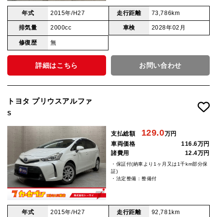
年式
2015年/H27
走行距離
73,786km
排気量
2000cc
車検
2028年02月
修復歴
無
詳細はこちら
お問い合わせ
トヨタ プリウスアルファ
S
129.0
支払総額
万円
車両価格
116.6万円
諸費用
12.4万円
・保証付(納車より1ヶ月又は1千km部分保
証)
・法定整備：整備付
年式
2015年/H27
走行距離
92,781km