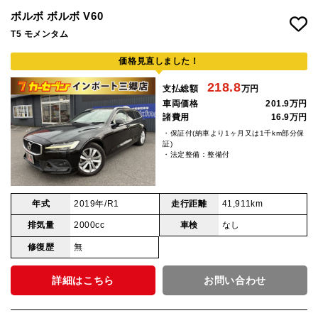
ボルボ ボルボ V60
T5 モメンタム
価格見直しました！
218.8
支払総額
万円
車両価格
201.9万円
諸費用
16.9万円
・保証付(納車より1ヶ月又は1千km部分保
証)
・法定整備：整備付
年式
2019年/R1
走行距離
41,911km
排気量
2000cc
車検
なし
修復歴
無
詳細はこちら
お問い合わせ