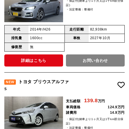
・保証付(納車より1ヶ月又は1千km部分保
証)
・法定整備：整備付
年式
2014年/H26
走行距離
82,938km
排気量
1600cc
車検
2027年10月
修復歴
無
詳細はこちら
お問い合わせ
トヨタ プリウスアルファ
NEW
S
139.8
支払総額
万円
車両価格
124.9万円
諸費用
14.9万円
・保証付(納車より1ヶ月又は1千km部分保
証)
・法定整備：整備付