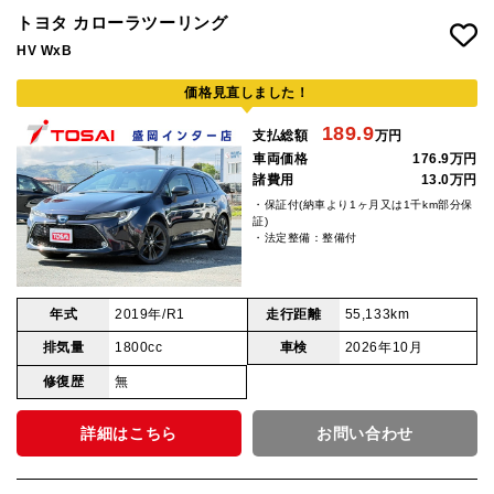
トヨタ カローラツーリング
HV WxB
価格見直しました！
189.9
支払総額
万円
車両価格
176.9万円
諸費用
13.0万円
・保証付(納車より1ヶ月又は1千km部分保
証)
・法定整備：整備付
年式
2019年/R1
走行距離
55,133km
排気量
1800cc
車検
2026年10月
修復歴
無
詳細はこちら
お問い合わせ