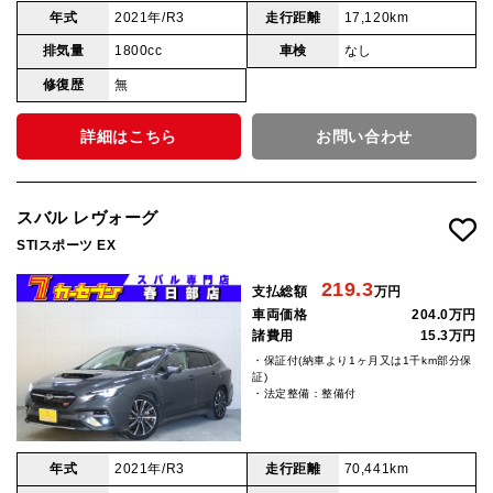
年式
2021年/R3
走行距離
17,120km
排気量
1800cc
車検
なし
修復歴
無
詳細はこちら
お問い合わせ
スバル レヴォーグ
STIスポーツ EX
219.3
支払総額
万円
車両価格
204.0万円
諸費用
15.3万円
・保証付(納車より1ヶ月又は1千km部分保
証)
・法定整備：整備付
年式
2021年/R3
走行距離
70,441km