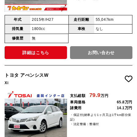
年式
2015年/H27
走行距離
55,047km
排気量
1800cc
車検
なし
修復歴
無
詳細はこちら
お問い合わせ
トヨタ アべンシスW
Xi
79.9
支払総額
万円
車両価格
65.8万円
諸費用
14.1万円
・保証付(納車より1ヶ月又は1千km部分保
証)
・法定整備：整備付