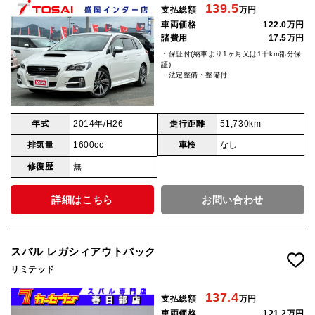
139.5
支払総額
万円
車両価格
122.0万円
諸費用
17.5万円
・保証付(納車より1ヶ月又は1千km部分保
証)
・法定整備：整備付
年式
2014年/H26
走行距離
51,730km
排気量
1600cc
車検
なし
修復歴
無
詳細はこちら
お問い合わせ
スバル レガシィアウトバック
リミテッド
137.4
支払総額
万円
車両価格
121.2万円