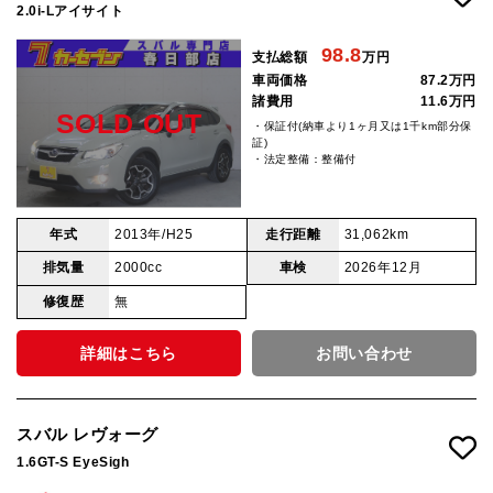
2.0i-Lアイサイト
98.8
支払総額
万円
車両価格
87.2万円
諸費用
11.6万円
SOLD OUT
・保証付(納車より1ヶ月又は1千km部分保
証)
・法定整備：整備付
年式
2013年/H25
走行距離
31,062km
排気量
2000cc
車検
2026年12月
修復歴
無
詳細はこちら
お問い合わせ
スバル レヴォーグ
1.6GT-S EyeSigh