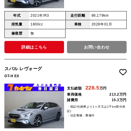
年式
2021年/R3
走行距離
86,179km
排気量
1800cc
車検
2028年01月
修復歴
無
詳細はこちら
お問い合わせ
スバル レヴォーグ
GT-H EX
228.5
支払総額
万円
車両価格
213.2万円
諸費用
15.3万円
・保証付(納車より1ヶ月又は1千km部分保
証)
・法定整備：整備付