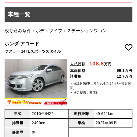
車種一覧
絞り込み条件：ボディタイプ：ステーションワゴン
ホンダ アコード
ツアラー 24TLスポーツスタイル
108.8
支払総額
万円
車両価格
96.1万円
諸費用
12.7万円
・保証付(納車より1ヶ月又は1千km部分保
証)
・法定整備：整備付
年式
2010年/H22
走行距離
49,611km
排気量
2400cc
車検
2027年09月
修復歴
無