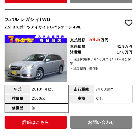
スバル レガシィTWG
2.5I BスポーツアイサイトGパッケージ 4WD
59.5
支払総額
万円
車両価格
41.9万円
諸費用
17.6万円
・保証付(納車より1ヶ月又は1千km部分保
証)
・法定整備：整備付
年式
2013年/H25
走行距離
74,003km
排気量
2500cc
車検
なし
修復歴
無
詳細はこちら
お問い合わせ