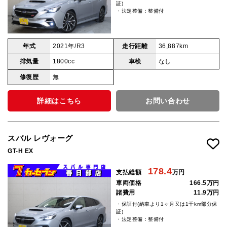
証)
・法定整備：整備付
年式
2021年/R3
走行距離
36,887km
排気量
1800cc
車検
なし
修復歴
無
詳細はこちら
お問い合わせ
スバル レヴォーグ
GT-H EX
178.4
支払総額
万円
車両価格
166.5万円
諸費用
11.9万円
・保証付(納車より1ヶ月又は1千km部分保
証)
・法定整備：整備付