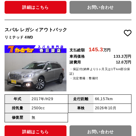
詳細はこちら
お問い合わせ
スバル レガシィアウトバック
リミテッド 4WD
145.3
支払総額
万円
車両価格
133.3万円
諸費用
12.0万円
・保証付(納車より1ヶ月又は1千km部分保
証)
・法定整備：整備付
年式
2017年/H29
走行距離
66,157km
排気量
2500cc
車検
2026年10月
修復歴
無
詳細はこちら
お問い合わせ