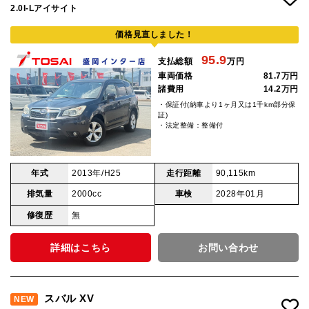
2.0I-Lアイサイト
価格見直しました！
95.9
支払総額
万円
車両価格
81.7万円
諸費用
14.2万円
・保証付(納車より1ヶ月又は1千km部分保
証)
・法定整備：整備付
年式
2013年/H25
走行距離
90,115km
排気量
2000cc
車検
2028年01月
修復歴
無
詳細はこちら
お問い合わせ
スバル XV
NEW