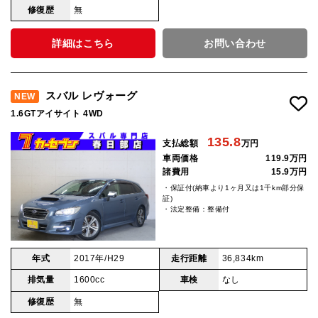
修復歴
無
詳細はこちら
お問い合わせ
スバル レヴォーグ
NEW
1.6GTアイサイト 4WD
135.8
支払総額
万円
車両価格
119.9万円
諸費用
15.9万円
・保証付(納車より1ヶ月又は1千km部分保
証)
・法定整備：整備付
年式
2017年/H29
走行距離
36,834km
排気量
1600cc
車検
なし
修復歴
無