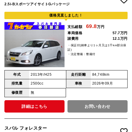
2.5i-BスポーツアイサイトGパッケージ
価格見直しました！
69.8
支払総額
万円
車両価格
57.7万円
諸費用
12.1万円
・保証付(納車より1ヶ月又は1千km部分保
証)
・法定整備：整備付
年式
2013年/H25
走行距離
84,748km
排気量
2500cc
車検
2026年09月
修復歴
無
詳細はこちら
お問い合わせ
スバル フォレスター