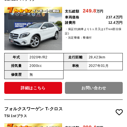
249.8
支払総額
万円
車両価格
237.4万円
諸費用
12.4万円
・保証付(納車より1ヶ月又は1千km部分保
証)
・法定整備：整備付
年式
2020年/R2
走行距離
28,423km
排気量
2000cc
車検
2027年01月
修復歴
無
詳細はこちら
お問い合わせ
フォルクスワーゲン T‐クロス
TSI 1stプラス