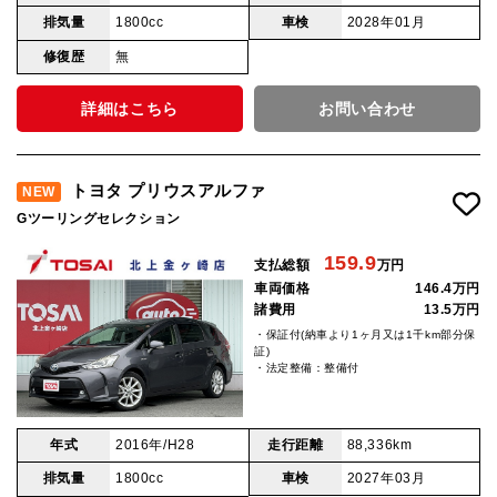
排気量
1800cc
車検
2028年01月
修復歴
無
詳細はこちら
お問い合わせ
トヨタ プリウスアルファ
NEW
Gツーリングセレクション
159.9
支払総額
万円
車両価格
146.4万円
諸費用
13.5万円
・保証付(納車より1ヶ月又は1千km部分保
証)
・法定整備：整備付
年式
2016年/H28
走行距離
88,336km
排気量
1800cc
車検
2027年03月