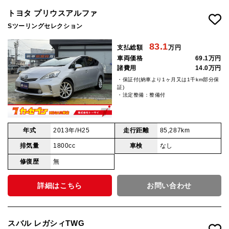
トヨタ プリウスアルファ
Sツーリングセレクション
83.1
支払総額
万円
車両価格
69.1万円
諸費用
14.0万円
・保証付(納車より1ヶ月又は1千km部分保
証)
・法定整備：整備付
年式
2013年/H25
走行距離
85,287km
排気量
1800cc
車検
なし
修復歴
無
詳細はこちら
お問い合わせ
スバル レガシィTWG