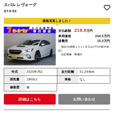
スバル レヴォーグ
GT-H EX
価格見直しました！
219.8
支払総額
万円
車両価格
204.5万円
諸費用
15.3万円
・保証付(納車より1ヶ月又は1千km部分保
証)
・法定整備：整備付
年式
2020年/R2
走行距離
51,294km
排気量
1800cc
車検
なし
修復歴
無
詳細はこちら
お問い合わせ