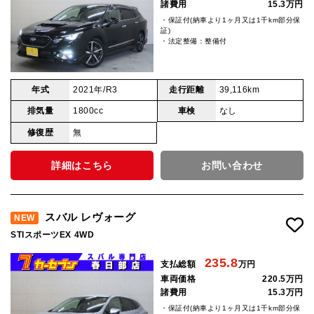
諸費用
15.3万円
・保証付(納車より1ヶ月又は1千km部分保
証)
・法定整備：整備付
年式
2021年/R3
走行距離
39,116km
排気量
1800cc
車検
なし
修復歴
無
詳細はこちら
お問い合わせ
スバル レヴォーグ
NEW
STIスポーツEX 4WD
235.8
支払総額
万円
車両価格
220.5万円
諸費用
15.3万円
・保証付(納車より1ヶ月又は1千km部分保