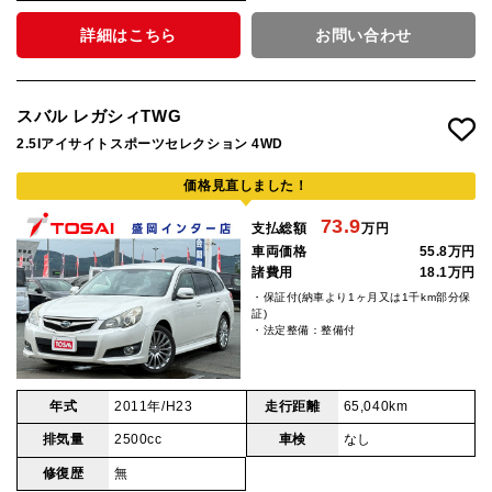
詳細はこちら
お問い合わせ
スバル レガシィTWG
2.5Iアイサイトスポーツセレクション 4WD
価格見直しました！
73.9
支払総額
万円
車両価格
55.8万円
諸費用
18.1万円
・保証付(納車より1ヶ月又は1千km部分保
証)
・法定整備：整備付
年式
2011年/H23
走行距離
65,040km
排気量
2500cc
車検
なし
修復歴
無