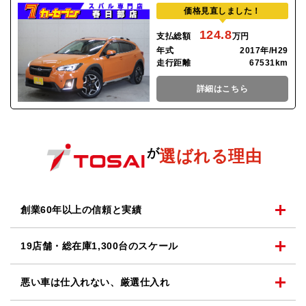
価格見直しました！
124.8
支払総額
万円
年式
2017年/H29
走行距離
67531km
詳細はこちら
が
選ばれる理由
創業60年以上の
信頼と実績
19店舗・総在庫1,300台の
スケール
悪い車は仕入れない、
厳選仕入れ