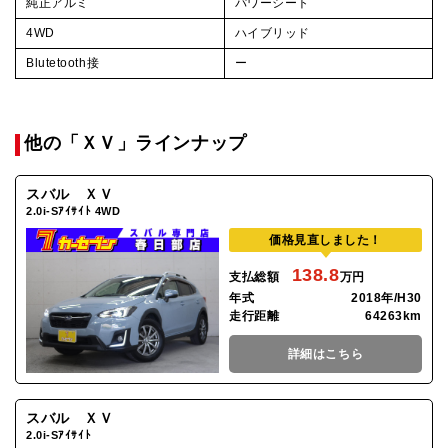
純正アルミ
パワーシート
4WD
ハイブリッド
Blutetooth接
ー
他の「ＸＶ」ラインナップ
スバル ＸＶ
2.0i-Sｱｲｻｲﾄ 4WD
価格見直しました！
138.8
支払総額
万円
年式
2018年/H30
走行距離
64263km
詳細はこちら
スバル ＸＶ
2.0i-Sｱｲｻｲﾄ