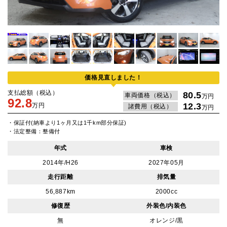
価格見直しました！
支払総額（税込）
80.5
車両価格（税込）
万円
92.8
12.3
万円
諸費用（税込）
万円
・保証付(納車より1ヶ月又は1千km部分保証)
・法定整備：整備付
年式
車検
2014年/H26
2027年05月
走行距離
排気量
56,887km
2000cc
修復歴
外装色/内装色
無
オレンジ/黒