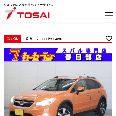
クルマのことならすべてトーサイへ。
スバル
ＸＶ
2.0i-Lｱｲｻｲﾄ 4WD