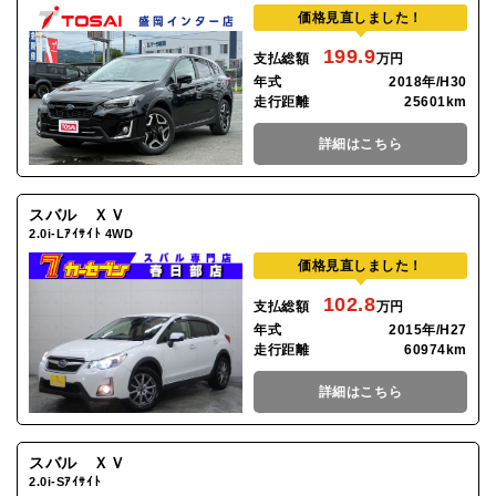
価格見直しました！
199.9
支払総額
万円
年式
2018年/H30
走行距離
25601km
詳細はこちら
スバル ＸＶ
2.0i-Lｱｲｻｲﾄ 4WD
価格見直しました！
102.8
支払総額
万円
年式
2015年/H27
走行距離
60974km
詳細はこちら
スバル ＸＶ
2.0i-Sｱｲｻｲﾄ