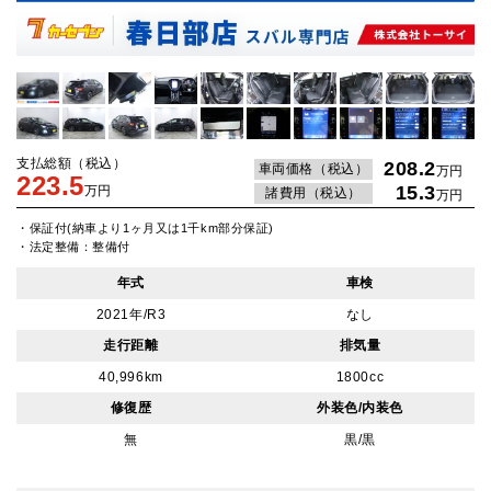
支払総額（税込）
208.2
車両価格（税込）
万円
223.5
15.3
万円
諸費用（税込）
万円
・保証付(納車より1ヶ月又は1千km部分保証)
・法定整備：整備付
年式
車検
2021年/R3
なし
走行距離
排気量
40,996km
1800cc
修復歴
外装色/内装色
無
黒/黒