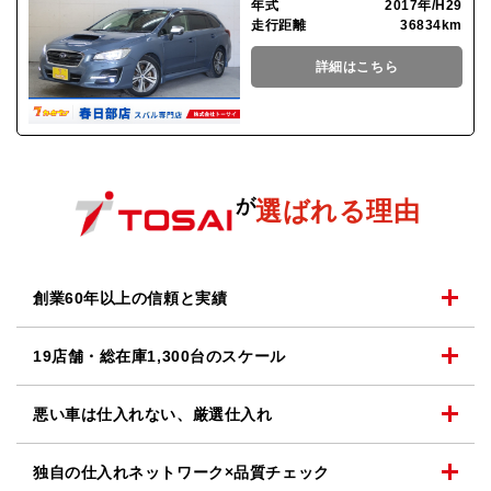
年式
2017年/H29
走行距離
36834km
詳細はこちら
が
選ばれる理由
創業60年以上の
信頼と実績
19店舗・総在庫1,300台の
スケール
悪い車は仕入れない、
厳選仕入れ
独自の仕入れネットワーク
×品質チェック