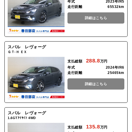
年式
2023年/R5
走行距離
65532km
詳細はこちら
スバル レヴォーグ
ＧＴ-Ｈ ＥＸ
288.8
支払総額
万円
年式
2024年/R6
走行距離
25465km
詳細はこちら
スバル レヴォーグ
1.6GTｱｲｻｲﾄ 4WD
135.8
支払総額
万円