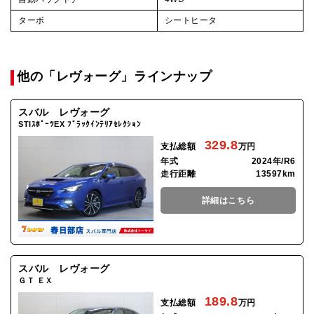
ターボ
シートヒータ
他の「レヴォーグ」ラインナップ
スバル レヴォーグ
STIｽﾎﾟｰﾂEX ﾌﾞﾗｯｸｲﾝﾃﾘｱｾﾚｸｼｮﾝ
329.8
支払総額
万円
年式
2024年/R6
走行距離
13597km
詳細はこちら
スバル レヴォーグ
ＧＴ ＥＸ
189.8
支払総額
万円