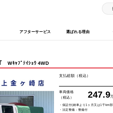
る
アフターサービス
選ばれる理由
Ｔ
Wｷｬﾌﾞﾃｲｼｮｳ 4WD
支払総額（税込）
247.9
車両価格
（税込）
・保証付(納車より1ヶ月又は1千km部
・法定整備：整備付