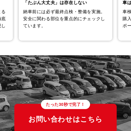
「たぶん大丈夫」は存在しない
車
よる
納車前には必ず最終点検・整備を実施。
車
徹底
安全に関わる部位を重点的にチェックし
購
現し
ています。
ポ
たった30秒で完了！
お問い合わせはこちら