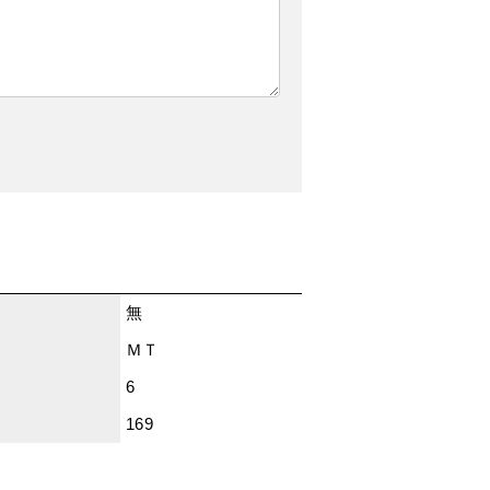
無
ＭＴ
6
169