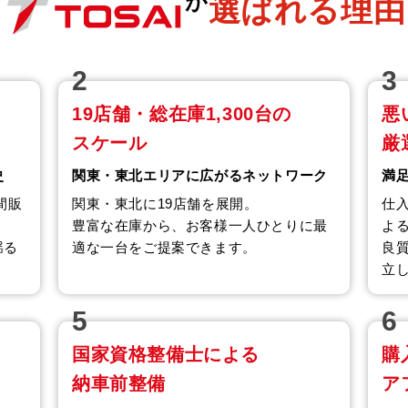
が
選ばれる理由
2
3
19店舗・総在庫1,300台の
悪
スケール
厳
史
関東・東北エリアに広がるネットワーク
満
間販
関東・東北に19店舗を展開。
仕
豊富な在庫から、お客様一人ひとりに最
よ
揺る
適な一台をご提案できます。
良
立
5
6
国家資格整備士による
購
納車前整備
ア