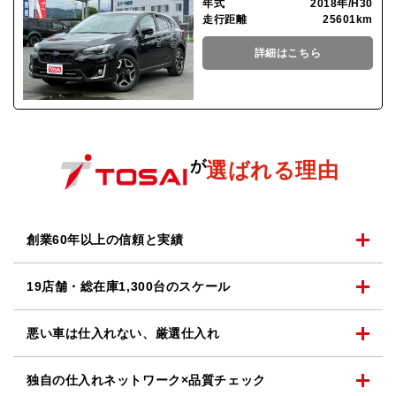
年式
2018年/H30
走行距離
25601km
詳細はこちら
が
選ばれる理由
創業60年以上の
信頼と実績
19店舗・総在庫1,300台の
スケール
悪い車は仕入れない、
厳選仕入れ
独自の仕入れネットワーク
×品質チェック