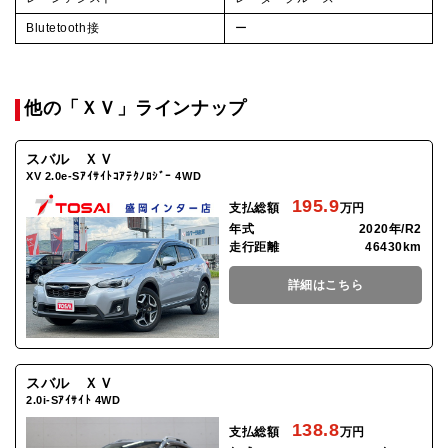
Blutetooth接
ー
他の「ＸＶ」ラインナップ
スバル ＸＶ
XV 2.0e-Sｱｲｻｲﾄｺｱﾃｸﾉﾛｼﾞｰ 4WD
195.9
支払総額
万円
年式
2020年/R2
走行距離
46430km
詳細はこちら
スバル ＸＶ
2.0i-Sｱｲｻｲﾄ 4WD
138.8
支払総額
万円