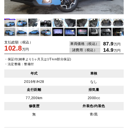
支払総額（税込）
87.9
車両価格（税込）
万円
102.8
14.9
万円
諸費用（税込）
万円
・保証付(納車より1ヶ月又は1千km部分保証)
・法定整備：整備付
年式
車検
2016年/H28
なし
走行距離
排気量
77,200km
2000cc
修復歴
外装色/内装色
無
青/黒