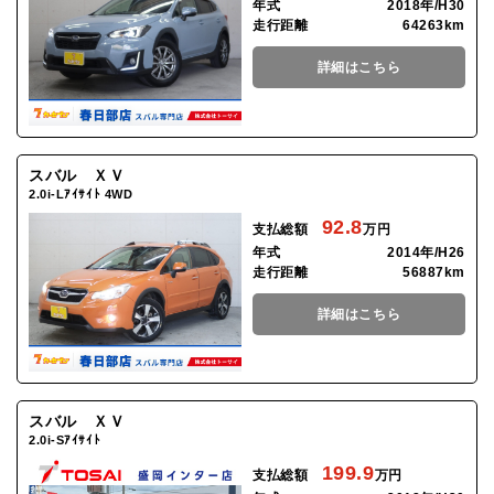
年式
2018年/H30
走行距離
64263km
詳細はこちら
スバル ＸＶ
2.0i-Lｱｲｻｲﾄ 4WD
92.8
支払総額
万円
年式
2014年/H26
走行距離
56887km
詳細はこちら
スバル ＸＶ
2.0i-Sｱｲｻｲﾄ
199.9
支払総額
万円