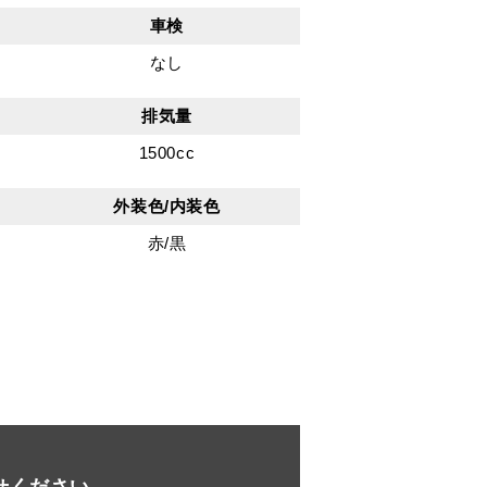
車検
なし
排気量
1500cc
外装色/内装色
赤/黒
せください。