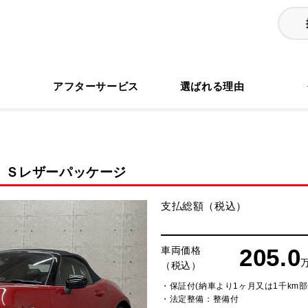
る
アフターサービス
選ばれる理由
Ｓレザーパッケージ
支払総額（税込）
205.0
車両価格
（税込）
・保証付(納車より1ヶ月又は1千km部
・法定整備：整備付