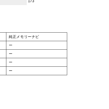
173
純正メモリーナビ
ー
ー
ー
ー