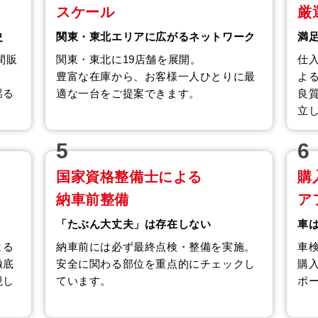
スケール
厳
史
関東・東北エリアに広がるネットワーク
満
間販
関東・東北に19店舗を展開。
仕
豊富な在庫から、お客様一人ひとりに最
よ
揺る
適な一台をご提案できます。
良
立
5
6
国家資格整備士による
購
納車前整備
ア
「たぶん大丈夫」は存在しない
車
よる
納車前には必ず最終点検・整備を実施。
車
徹底
安全に関わる部位を重点的にチェックし
購
現し
ています。
ポ