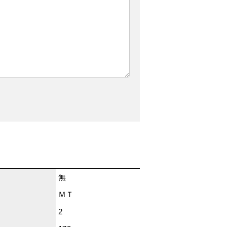
無
ＭＴ
2