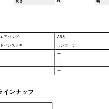
長さ
391
幅
Wエアバッグ
ABS
アドバンストキー
ワンオーナー
ー
ー
ー
ー
ー
ー
ラインナップ