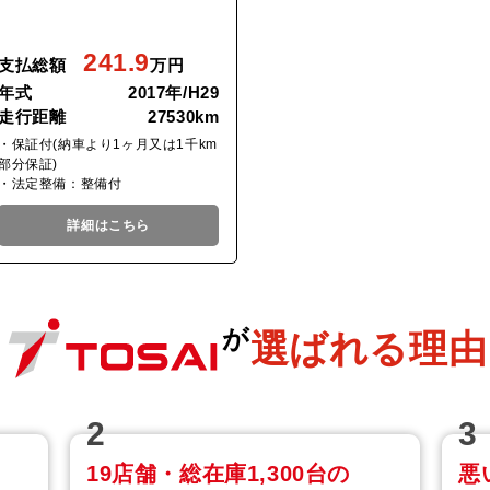
241.9
支払総額
万円
年式
2017年/H29
走行距離
27530km
・保証付(納車より1ヶ月又は1千km
部分保証)
・法定整備：整備付
詳細はこちら
が
選ばれる理由
2
3
19店舗・総在庫1,300台の
悪