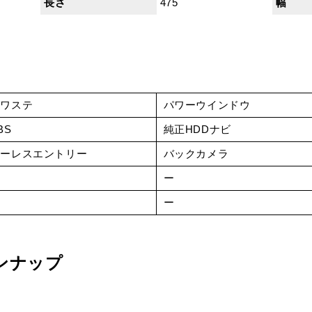
長さ
475
幅
パワステ
パワーウインドウ
BS
純正HDDナビ
キーレスエントリー
バックカメラ
ー
ー
ー
ー
ンナップ