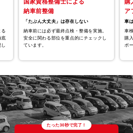
国家資格整備士による
購
納車前整備
ア
「たぶん大丈夫」は存在しない
車
よる
納車前には必ず最終点検・整備を実施。
車
徹底
安全に関わる部位を重点的にチェックし
購
現し
ています。
ポ
たった30秒で完了！