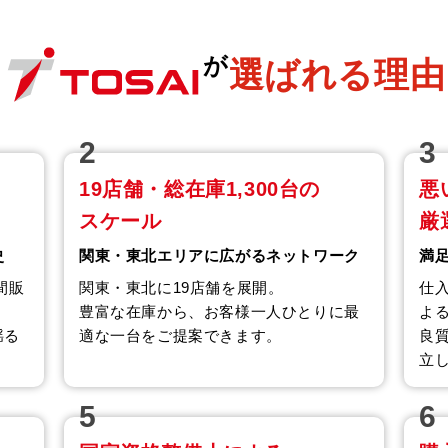
が
選ばれる理由
2
3
19店舗・総在庫1,300台の
悪
スケール
厳
史
関東・東北エリアに広がるネットワーク
満
間販
関東・東北に19店舗を展開。
仕
豊富な在庫から、お客様一人ひとりに最
よ
揺る
適な一台をご提案できます。
良
立
5
6