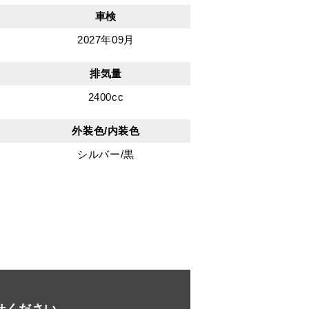
車検
2027年09月
排気量
2400cc
外装色/内装色
シルバー/黒
せください。