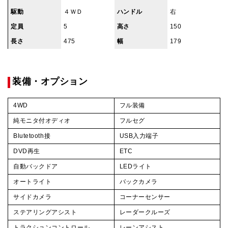
駆動
４ＷＤ
ハンドル
右
定員
5
高さ
150
長さ
475
幅
179
装備・オプション
4WD
フル装備
純モニタ付オディオ
フルセグ
Blutetooth接
USB入力端子
DVD再生
ETC
自動バックドア
LEDライト
オートライト
バックカメラ
サイドカメラ
コーナーセンサー
ステアリングアシスト
レーダークルーズ
トラクションコントロール
レーンアシスト