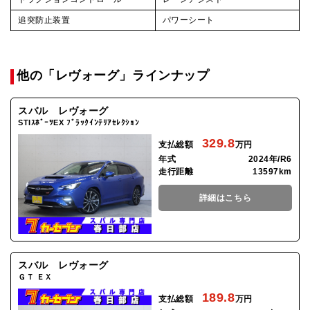
追突防止装置
パワーシート
他の「レヴォーグ」ラインナップ
スバル レヴォーグ
STIｽﾎﾟｰﾂEX ﾌﾞﾗｯｸｲﾝﾃﾘｱｾﾚｸｼｮﾝ
329.8
支払総額
万円
年式
2024年/R6
走行距離
13597km
詳細はこちら
スバル レヴォーグ
ＧＴ ＥＸ
189.8
支払総額
万円