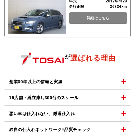
年式
2017年/H29
走行距離
36834km
詳細はこちら
が
選ばれる理由
創業60年以上の
信頼と実績
19店舗・総在庫1,300台の
スケール
悪い車は仕入れない、
厳選仕入れ
独自の仕入れネットワーク
×品質チェック