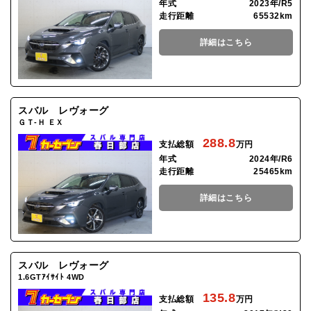
年式
2023年/R5
走行距離
65532km
詳細はこちら
スバル レヴォーグ
ＧＴ-Ｈ ＥＸ
288.8
支払総額
万円
年式
2024年/R6
走行距離
25465km
詳細はこちら
スバル レヴォーグ
1.6GTｱｲｻｲﾄ 4WD
135.8
支払総額
万円