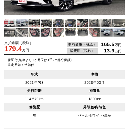
支払総額（税込）
165.5
車両価格（税込）
万円
179.4
13.9
万円
諸費用（税込）
万円
・保証付(納車より1ヶ月又は1千km部分保証)
・法定整備：整備付
年式
車検
2021年/R3
2028年03月
走行距離
排気量
114,579km
1800cc
修復歴
外装色/内装色
無
パ－ルホワイト/黒革