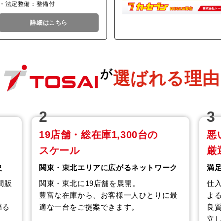
・法定整備：整備付
詳細はこちら
が
選ばれる理由
2
3
19店舗・総在庫1,300台の
悪
スケール
厳
史
関東・東北エリアに広がるネットワーク
満
間販
関東・東北に19店舗を展開。
仕
豊富な在庫から、お客様一人ひとりに最
よ
揺る
適な一台をご提案できます。
良
立