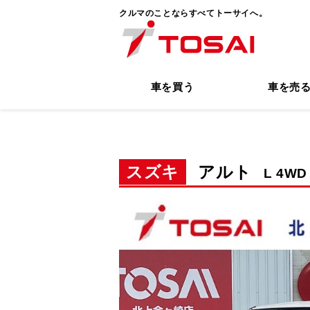
クルマのことならすべてトーサイへ。
車を買う
車を売
スズキ
アルト
L 4WD