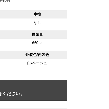
分保証)
車検
なし
排気量
660cc
外装色/内装色
白/ベージュ
せください。