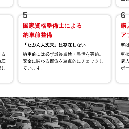
5
6
国家資格整備士による
購
納車前整備
ア
「たぶん大丈夫」は存在しない
車
よる
納車前には必ず最終点検・整備を実施。
車
徹底
安全に関わる部位を重点的にチェックし
購
現し
ています。
ポ