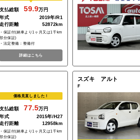
59.9
支払総額
万円
年式
2019年/R1
走行距離
52872km
・保証付(納車より1ヶ月又は1千km
部分保証)
・法定整備：整備付
詳細はこちら
スズキ アルト
F
価格見直しました！
77.5
支払総額
万円
年式
2015年/H27
走行距離
12958km
・保証付(納車より1ヶ月又は1千km
部分保証)