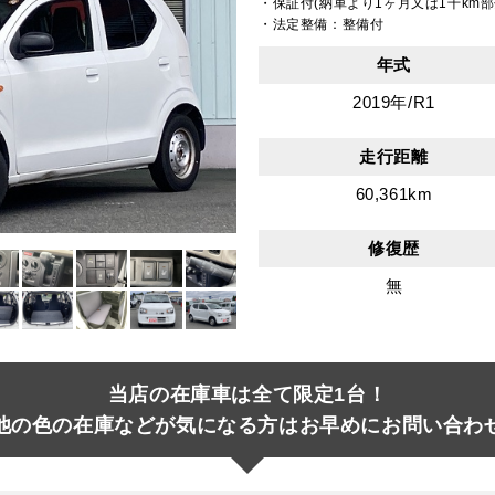
・保証付(納車より1ヶ月又は1千km部
・法定整備：整備付
年式
2019年/R1
走行距離
60,361km
修復歴
無
当店の在庫車は全て限定1台！
他の色の在庫などが気になる方はお早めにお問い合わ