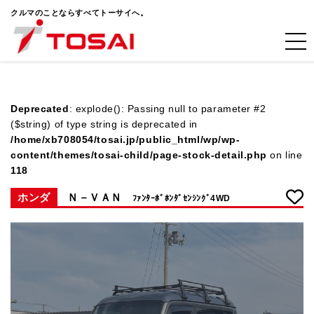
クルマのことならすべてトーサイへ。
Deprecated
: explode(): Passing null to parameter #2
($string) of type string is deprecated in
/home/xb708054/tosai.jp/public_html/wp/wp-
content/themes/tosai-child/page-stock-detail.php
on line
118
ホンダ
Ｎ－ＶＡＮ
ﾌｧﾝﾀｰﾎﾞﾎﾝﾀﾞｾﾝｼﾝｸﾞ4WD