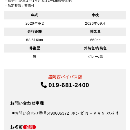
・保証付(納車より1ヶ月又は1千km部分保証)
・法定整備：整備付
年式
車検
2020年/R2
2026年09月
走行距離
排気量
88,616km
660cc
修復歴
外装色/内装色
無
グレー/黒
盛岡西バイパス店
019-681-2400
お問い合わせ車種
お名前
必須