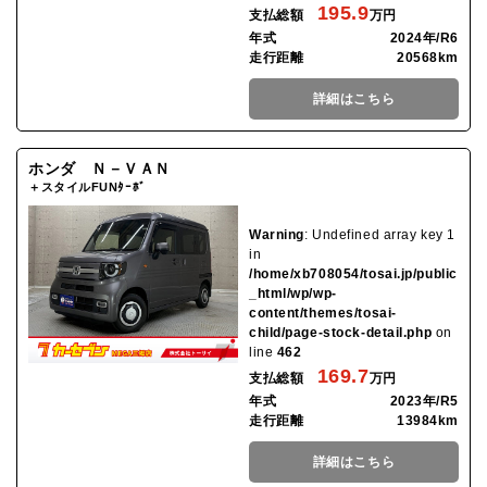
195.9
支払総額
万円
年式
2024年/R6
走行距離
20568km
詳細はこちら
ホンダ Ｎ－ＶＡＮ
＋スタイルFUNﾀｰﾎﾞ
Warning
: Undefined array key 1
in
/home/xb708054/tosai.jp/public
_html/wp/wp-
content/themes/tosai-
child/page-stock-detail.php
on
line
462
169.7
支払総額
万円
年式
2023年/R5
走行距離
13984km
詳細はこちら