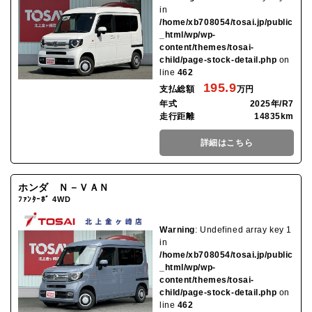
in
/home/xb708054/tosai.jp/public
_html/wp/wp-
content/themes/tosai-
child/page-stock-detail.php
on
line
462
195.9
支払総額
万円
年式
2025年/R7
走行距離
14835km
詳細はこちら
ホンダ Ｎ－ＶＡＮ
ﾌｧﾝﾀｰﾎﾞ 4WD
Warning
: Undefined array key 1
in
/home/xb708054/tosai.jp/public
_html/wp/wp-
content/themes/tosai-
child/page-stock-detail.php
on
line
462