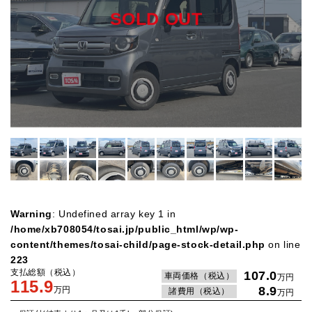
SOLD OUT
Warning
: Undefined array key 1 in
/home/xb708054/tosai.jp/public_html/wp/wp-
content/themes/tosai-child/page-stock-detail.php
on line
223
支払総額（税込）
107.0
車両価格（税込）
万円
115.9
8.9
万円
諸費用（税込）
万円