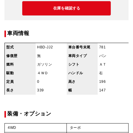
車両情報
型式
HBD-JJ2
車台番号末尾
781
修復歴
無
車両タイプ
バン
燃料
ガソリン
シフト
ＡＴ
駆動
４ＷＤ
ハンドル
右
定員
0
高さ
196
長さ
339
幅
147
装備・オプション
4WD
ターボ