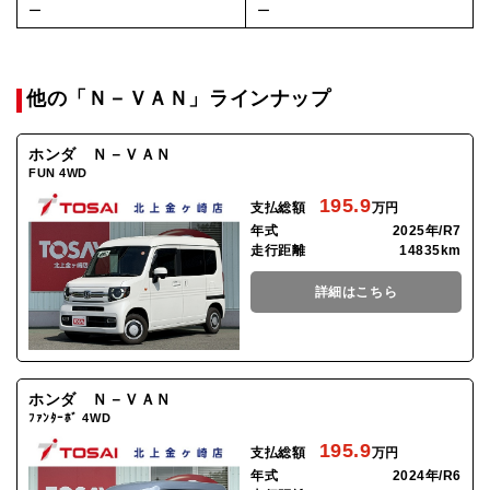
ー
ー
他の「Ｎ－ＶＡＮ」ラインナップ
ホンダ Ｎ－ＶＡＮ
FUN 4WD
195.9
支払総額
万円
年式
2025年/R7
走行距離
14835km
詳細はこちら
ホンダ Ｎ－ＶＡＮ
ﾌｧﾝﾀｰﾎﾞ 4WD
195.9
支払総額
万円
年式
2024年/R6