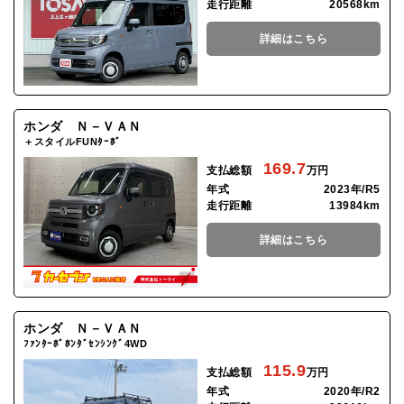
走行距離
20568km
詳細はこちら
ホンダ Ｎ－ＶＡＮ
＋スタイルFUNﾀｰﾎﾞ
169.7
支払総額
万円
年式
2023年/R5
走行距離
13984km
詳細はこちら
ホンダ Ｎ－ＶＡＮ
ﾌｧﾝﾀｰﾎﾞﾎﾝﾀﾞｾﾝｼﾝｸﾞ4WD
115.9
支払総額
万円
年式
2020年/R2