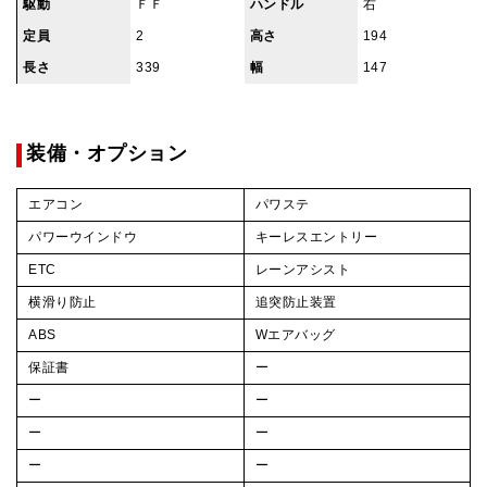
駆動
ＦＦ
ハンドル
右
定員
2
高さ
194
長さ
339
幅
147
装備・オプション
エアコン
パワステ
パワーウインドウ
キーレスエントリー
ETC
レーンアシスト
横滑り防止
追突防止装置
ABS
Wエアバッグ
保証書
ー
ー
ー
ー
ー
ー
ー