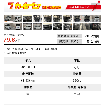
支払総額（税込）
70.7
車両価格（税込）
万円
79.8
9.1
万円
諸費用（税込）
万円
・保証付(納車より1ヶ月又は1千km部分保証)
・法定整備：整備付
年式
車検
2019年/R1
なし
走行距離
排気量
68,936km
660cc
修復歴
外装色/内装色
無
白/黒