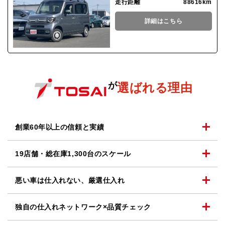
走行距離
88616km
詳細はこちら
が
選ばれる理由
創業60年以上の
信頼と実績
19店舗・総在庫1,300台の
スケール
悪い車は仕入れない、
厳選仕入れ
独自の仕入れネットワーク
×品質チェック