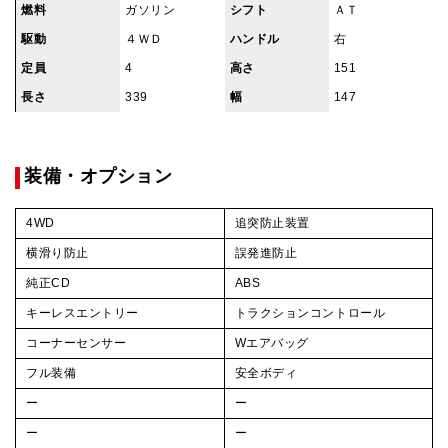
燃料
ガソリン
シフト
ＡＴ
駆動
４ＷＤ
ハンドル
右
定員
4
高さ
151
長さ
339
幅
147
装備・オプション
4WD
追突防止装置
横滑り防止
誤発進防止
純正CD
ABS
キーレスエントリー
トラクションコントロール
コーナーセンサー
Wエアバッグ
フル装備
安全ボディ
ー
ー
ー
ー