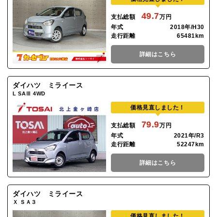
49.7
支払総額
万円
年式
2018年/H30
走行距離
65481km
詳細はこちら
ダイハツ ミライース
L SAⅢ 4WD
価格見直しました！
79.9
支払総額
万円
年式
2021年/R3
走行距離
52247km
詳細はこちら
ダイハツ ミライース
Ｘ ＳＡ３
価格見直しました！