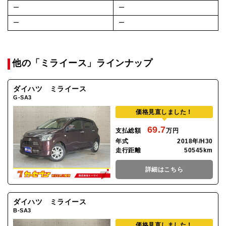
ー
ー
ー
ー
他の「ミライース」ラインナップ
ダイハツ ミライース
G-SA3
価格見直しました！
69.7
支払総額
万円
年式
2018年/H30
走行距離
50545km
詳細はこちら
ダイハツ ミライース
B-SA3
価格見直しました！