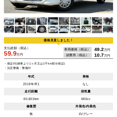
価格見直しました！
支払総額（税込）
49.2
車両価格（税込）
万円
59.9
10.7
万円
諸費用（税込）
万円
・保証付(納車より1ヶ月又は1千km部分保証)
・法定整備：整備付
年式
車検
2019年/R1
なし
走行距離
排気量
60,803km
660cc
修復歴
外装色/内装色
無
白/グレー