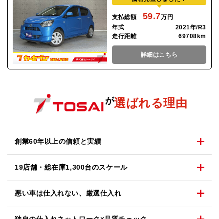
59.7
支払総額
万円
年式
2021年/R3
走行距離
69708km
詳細はこちら
が
選ばれる理由
創業60年以上の
信頼と実績
19店舗・総在庫1,300台の
スケール
悪い車は仕入れない、
厳選仕入れ