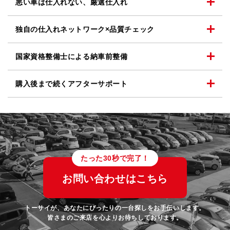
悪い車は仕入れない、
厳選仕入れ
独自の仕入れネットワーク
×品質チェック
国家資格整備士による
納車前整備
購入後まで続く
アフターサポート
たった30秒で完了！
お問い合わせはこちら
トーサイが、あなたにぴったりの一台探しをお手伝いします。
皆さまのご来店を心よりお待ちしております。