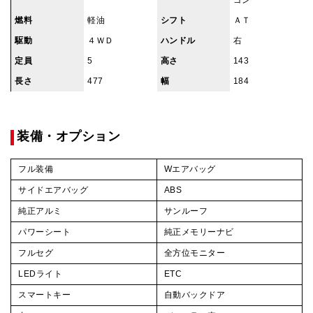
ゴン
燃料
軽油
シフト
ＡＴ
駆動
４ＷＤ
ハンドル
右
定員
5
高さ
143
長さ
477
幅
184
装備・オプション
フル装備
Wエアバッグ
サイドエアバッグ
ABS
純正アルミ
サンルーフ
パワーシート
純正メモリーナビ
フルセグ
全方位モニター
LEDライト
ETC
スマートキー
自動バックドア