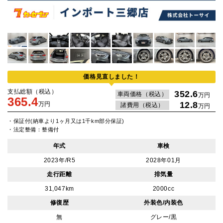
価格見直しました！
支払総額（税込）
352.6
車両価格（税込）
万円
365.4
12.8
万円
諸費用（税込）
万円
・保証付(納車より1ヶ月又は1千km部分保証)
・法定整備：整備付
年式
車検
2023年/R5
2028年01月
走行距離
排気量
31,047km
2000cc
修復歴
外装色/内装色
無
グレー/黒