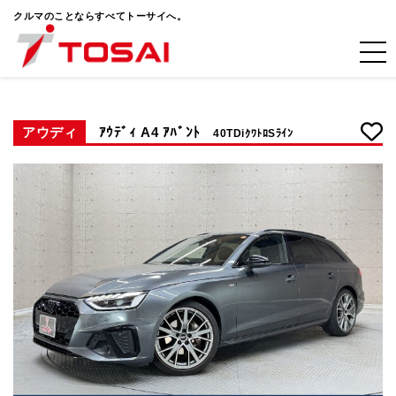
クルマのことならすべてトーサイへ。
アウディ
ｱｳﾃﾞｨ A4 ｱﾊﾞﾝﾄ
40TDiｸﾜﾄﾛSﾗｲﾝ