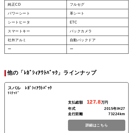
純正CD
フルセグ
パワーシート
革シート
シートヒータ
ETC
スマートキー
バックカメラ
社外アルミ
自動バックドア
ー
ー
他の「ﾚｶﾞｼｨｱｳﾄﾊﾞｯｸ」ラインナップ
スバル ﾚｶﾞｼｨｱｳﾄﾊﾞｯｸ
ﾘﾐﾃｯﾄﾞ
127.8
支払総額
万円
年式
2015年/H27
走行距離
73224km
詳細はこちら