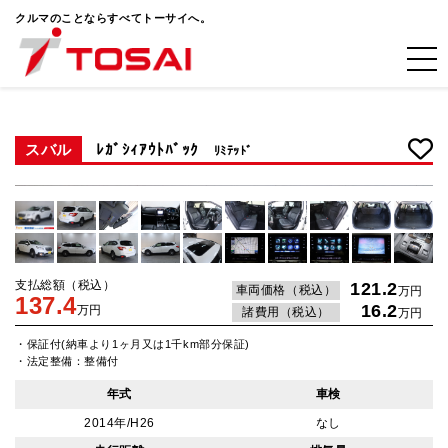
クルマのことならすべてトーサイへ。
スバル
ﾚｶﾞｼｨｱｳﾄﾊﾞｯｸ
ﾘﾐﾃｯﾄﾞ
支払総額（税込）
121.2
車両価格（税込）
万円
137.4
16.2
万円
諸費用（税込）
万円
・保証付(納車より1ヶ月又は1千km部分保証)
・法定整備：整備付
年式
車検
2014年/H26
なし