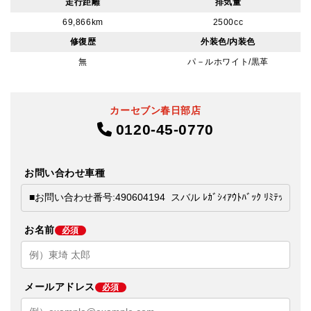
走行距離
排気量
69,866km
2500cc
修復歴
外装色/内装色
無
パ－ルホワイト/黒革
カーセブン春日部店
0120-45-0770
お問い合わせ車種
お名前
必須
メールアドレス
必須