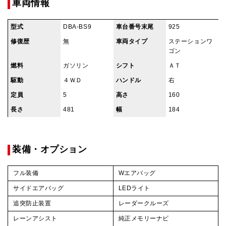
車両情報
型式
DBA-BS9
車台番号末尾
925
修復歴
無
車両タイプ
ステーションワ
ゴン
燃料
ガソリン
シフト
ＡＴ
駆動
４ＷＤ
ハンドル
右
定員
5
高さ
160
長さ
481
幅
184
装備・オプション
フル装備
Wエアバッグ
サイドエアバッグ
LEDライト
追突防止装置
レーダークルーズ
レーンアシスト
純正メモリーナビ