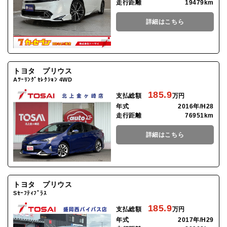
走行距離
19479km
詳細はこちら
トヨタ プリウス
Aﾂｰﾘﾝｸﾞｾﾚｸｼｮﾝ 4WD
185.9
支払総額
万円
年式
2016年/H28
走行距離
76951km
詳細はこちら
トヨタ プリウス
Sｾｰﾌﾃｨﾌﾟﾗｽ
185.9
支払総額
万円
年式
2017年/H29