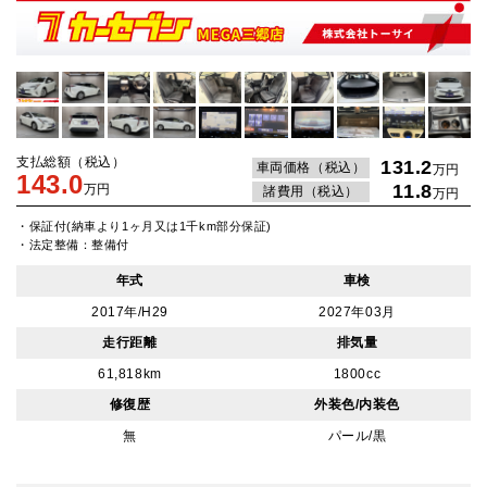
支払総額（税込）
131.2
車両価格（税込）
万円
143.0
11.8
万円
諸費用（税込）
万円
・保証付(納車より1ヶ月又は1千km部分保証)
・法定整備：整備付
年式
車検
2017年/H29
2027年03月
走行距離
排気量
61,818km
1800cc
修復歴
外装色/内装色
無
パール/黒