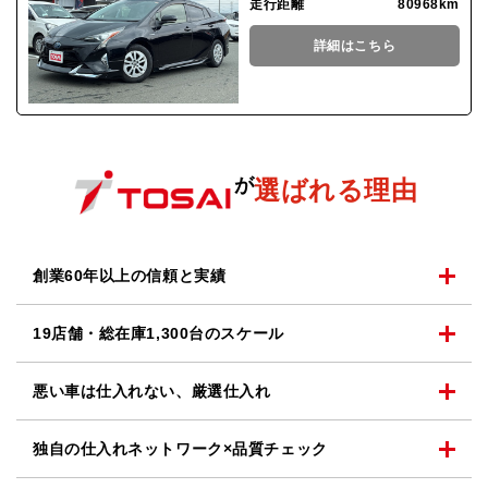
走行距離
80968km
詳細はこちら
が
選ばれる理由
創業60年以上の
信頼と実績
19店舗・総在庫1,300台の
スケール
悪い車は仕入れない、
厳選仕入れ
独自の仕入れネットワーク
×品質チェック