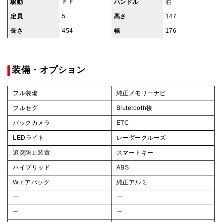
駆動
ＦＦ
ハンドル
右
定員
5
高さ
147
長さ
454
幅
176
装備・オプション
フル装備
純正メモリーナビ
フルセグ
Blutetooth接
バックカメラ
ETC
LEDライト
レーダークルーズ
追突防止装置
スマートキー
ハイブリッド
ABS
Wエアバッグ
純正アルミ
ー
ー
ー
ー